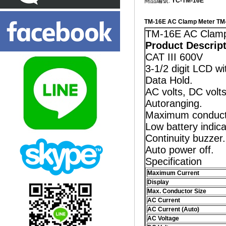
商品編號:
YC-TM-16E
TM-16E AC Clamp Meter T
TM-16E AC Clamp
Product Descrip
CAT III 600V
3-1/2 digit LCD w
Data Hold.
AC volts, DC volts
Autoranging.
Maximum conduct
Low battery indica
Continuity buzzer.
Auto power off.
Specification
Maximum Current
Display
Max. Conductor Size
AC Current
AC Current (Auto)
AC Voltage