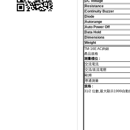
DC Voltage
Resistance
Continuity Buzzer
Diode
Autorange
Auto Power Off
Data Hold
Dimensions
Weight
TM-16E AC鉤錶
產品規格
測量檔位 :
交流電流
交流/直流電壓
歐姆
導通測量
規格 :
3
1
/
2
位數,最大顯示1999
自動換