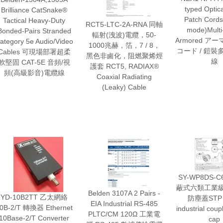
typed Optica
Brilliance CatSnake®
Patch Cords 
Tactical Heavy-Duty
RCT5-LTC-2A-RNA 同軸
mode)Mult
Bonded-Pairs Stranded
輻射(洩波)電纜，50-
Armored ア
ategory 5e Audio/Video
1000兆赫，箔，7 / 8，
コード / 鎧
Cables 可現場部署超柔
黑色非鹵化，阻燃聚烯烴
線
軟堅固 CAT-5E 音頻/視
護套 RCT5, RADIAX®
頻(高級影音)電纜線
Coaxial Radiating
(Leaky) Cable
SY-WP8DS-C6
蔽式六類工業
Belden 3107A 2 Pairs -
YD-10B2TT 乙太網絡
防塵蓋STP 
EIA Industrial RS-485
0B-2/T 轉換器 Ethernet
industrial coup
PLTC/CM 120Ω 工業電
10Base-2/T Converter
cap