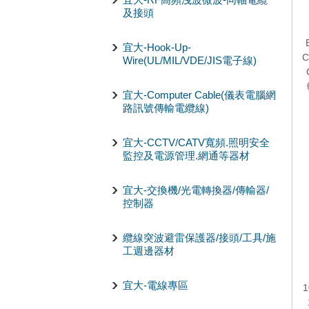
及接頭
宜大-Hook-Up-
C
Wire(UL/MIL/VDE/JIS電子線)
宜大-Computer Cable(儀表電腦網
路訊號傳輸電纜線)
宜大-CCTV/CATV寬頻.照明安全
監控及電源管理.網通等器材
宜大-交換機/光電轉換器/傳輸器/
控制器
纜線突波避雷保護器/接頭/工具/施
工週邊器材
宜大-電線專區
1