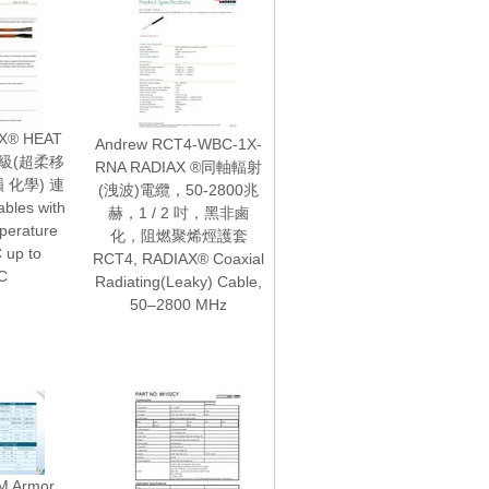
X® HEAT
Andrew RCT4-WBC-1X-
工業級(超柔移
RNA RADIAX ®同軸輻射
 化學) 連
(洩波)電纜，50-2800兆
bles with
赫，1 / 2 吋，黑非鹵
perature
化，阻燃聚烯烴護套
 up to
RCT4, RADIAX® Coaxial
C
Radiating(Leaky) Cable,
50–2800 MHz
M Armor