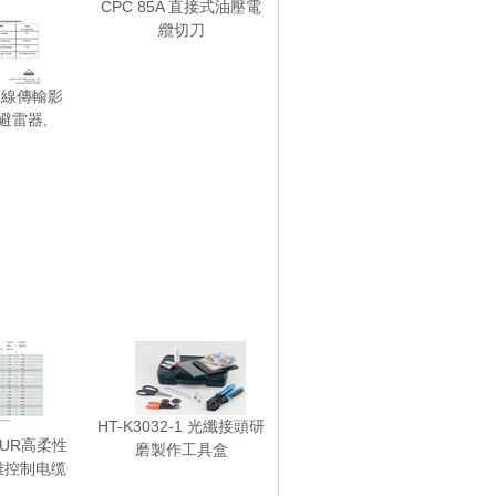
CPC 85A 直接式油壓電
纜切刀
雙絞線傳輸影
避雷器,
HT-K3032-1 光纖接頭研
 PUR高柔性
磨製作工具盒
離控制电缆