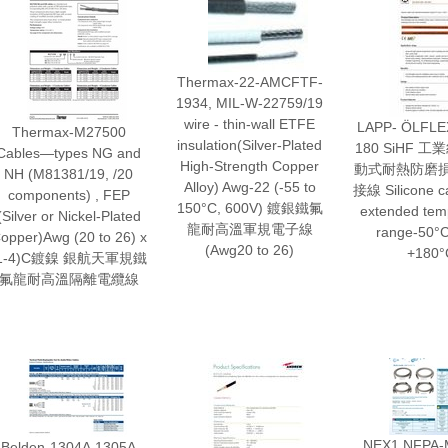
Thermax-22-AMCFTF-
1934, MIL-W-22759/19
wire - thin-wall ETFE
LAPP- ÖLFLE
Thermax-M27500
insulation(Silver-Plated
180 SiHF 
Cables—types NG and
High-Strength Copper
動式耐熱防磨損
NH (M81381/19, /20
Alloy) Awg-22 (-55 to
接線 Silicone ca
components) , FEP
150°C, 600V) 鍍銀鐵氟
extended tem
(Silver or Nickel-Plated
龍耐高溫軍規電子線
range-50°C
opper)Awg (20 to 26) x
(Awg20 to 26)
+180°
(1-4)C鍍鎳 銀航天軍規鐵
氟龍耐高溫隔離電纜線
NEX1 NFPA-
Belden-1304A,1305A