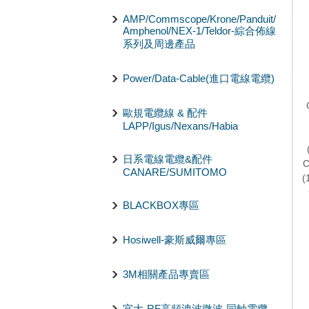
AMP/Commscope/Krone/Panduit/
Amphenol/NEX-1/Teldor-綜合佈線
系列及周邊產品
Power/Data-Cable(進口電線電纜)
歐規電纜線 & 配件
LAPP/Igus/Nexans/Habia
日系電線電纜&配件
C
CANARE/SUMITOMO
BLACKBOX專區
Hosiwell-豪斯威爾專區
3M相關產品專賣區
宜大-RF高頻洩波微波-同軸電纜