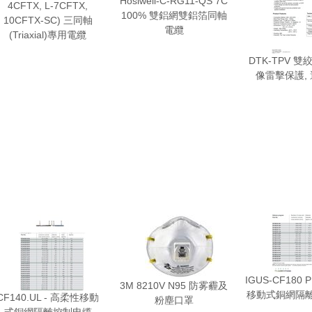
Hosiwell-C-RG11-QS 7C
4CFTX, L-7CFTX,
100% 雙鋁網雙鋁箔同軸
10CFTX-SC) 三同軸
電纜
(Triaxial)專用電纜
DTK-TPV 
像雷擊保護, 
IGUS-CF180
3M 8210V N95 防雾霾及
移動式銅網隔
CF140.UL - 高柔性移動
粉塵口罩