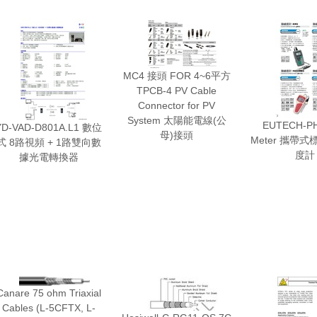
MC4 接頭 FOR 4~6平方
TPCB-4 PV Cable
Connector for PV
System 太陽能電線(公
EUTECH-PH
YD-VAD-D801A.L1 數位
母)接頭
Meter 攜帶
式 8路視頻 + 1路雙向數
度計
據光電轉換器
Canare 75 ohm Triaxial
Cables (L-5CFTX, L-