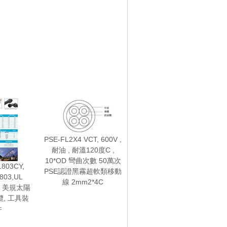
PSE-FL2X4 VCT, 600V ,
耐油 , 耐溫120度C ,
10*OD 彎曲次數 50萬次
803CY,
PSE認證黑霧超軟類移動
803,UL
線 2mm2*4C
RE 美規太陽
, 工具裝
件