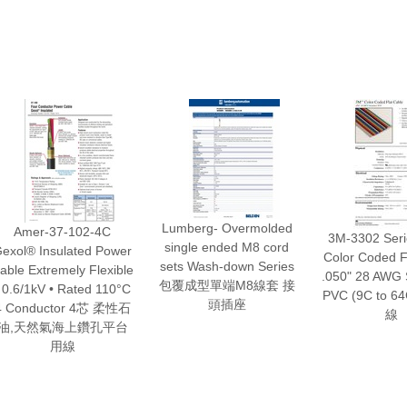
Lumberg- Overmolded
Amer-37-102-4C
3M-3302 Ser
single ended M8 cord
exol® Insulated Power
Color Coded F
sets Wash-down Series
able Extremely Flexible
.050" 28 AWG 
包覆成型單端M8線套 接
 0.6/1kV • Rated 110°C
PVC (9C to 
頭插座
4 Conductor 4芯 柔性石
線
油,天然氣海上鑽孔平台
用線