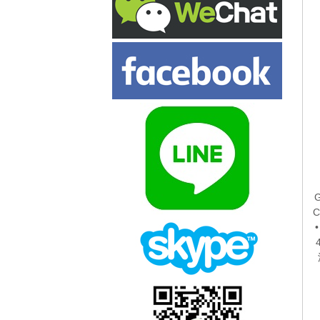
G
C
•