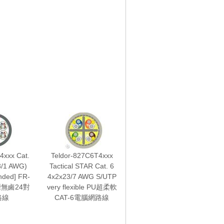
4xxx Cat.
Teldor-827C6T4xxx
3/1 AWG)
Tactical STAR Cat. 6
nded] FR-
4x2x23/7 AWG S/UTP
煙無鹵24對
very flexible PU超柔軟
路線
CAT-6電腦網路線