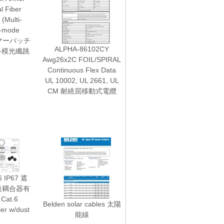
l Fiber
(Multi-
i-mode
ーマーパッチ
ALPHA-86102CY
裝多模光纖跳
Awg26x2C FOIL/SPIRAL
Continuous Flex Data
UL 10002, UL 2661, UL
CM 耐繞屈移動式電纜
 IP67 遮
級耦合器有
Cat.6
Belden solar cables 太陽
ler w/dust
能線