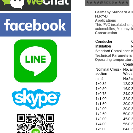
★★★★商品說明★★★★
Germany Standard Au
FLRY-B
Applications
This PVC insulated sing
automobiles, Motorcycle
Construction
Conductor
C
Insulation
Standard Compliance
I
Technical Parameters
Operating temperature
Condu
Nominal Cross-
No. an
section
Wires
mm2
No./
1x0.35
12/0.
1x0.50
16/0.
1x0.75
24/0.
1x1.00
32/0.
1x1.50
30/0.
1x2.00
30/0.
1x2.50
50/0.
1x3.00
45/0.
1x4.00
56/0.
1x6.00
84/0.