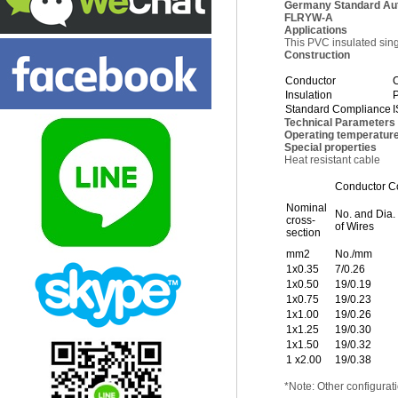
Germany Standard Au
FLRYW-A
Applications
This PVC insulated sing
Construction
Conductor
Insulation
Standard Compliance
Technical Parameters
Operating temperature
Special properties
Heat resistant cable
Conductor Co
Nominal
No. and Dia.
cross-
of Wires
section
mm2
No./mm
1x0.35
7/0.26
1x0.50
19/0.19
1x0.75
19/0.23
1x1.00
19/0.26
1x1.25
19/0.30
1x1.50
19/0.32
1 x2.00
19/0.38
*Note: Other configurati