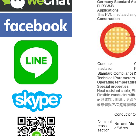
Germany Standard Au
FLRYW-B
Applications
This PVC insulated sing
Construction
Conductor
Insulation
Standard Compliance
Technical Parameters
Operating temperature
Special properties
Heat resistant cable, Fla
Flexible conductor with
耐熱電纜，阻燃，更高
軟導體與PVC超薄牆體
Conductor Co
Nominal
No. and Dia.
cross-
of Wires
section