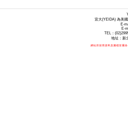
宜大(YEIDA) 為美國
E-ma
E-m
TEL：(02)299
地址：新北
網站所採用資料及圖檔皆屬各