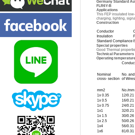
Germany Standard Au
FLR6Y-B
Applications
This FEP insulated low-
charging, lighting, sign
Construction
Conductor
C
Insulation
F
Standard Compliance
I
Special properties
Good Thermal properti
Technical Parameters
Operating temperature
Conduct
Nominal
No. and
cross- section
of Wires
mm2
No./mm
1x 0.35
12/0.21
1x 0.5
16/0.21
1x 0.75
24/0.21
1x1
32/0.21
1x 1.5
30/0.26
1x 2.5
50/0.26
1x4
56/0.31
1x6
81/0.31