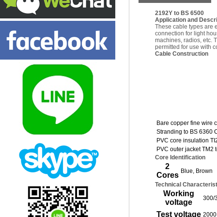
2192Y to BS 6500
Application and Descri
These cable types are e
connection for light hou
machines, radios, etc. 
permitted for use with
Cable Construction
Bare copper fine wire 
Stranding to BS 6360 
PVC core insulation TI
PVC outer jacket TM2 
Core Identification
2
Blue, Brown
Cores
Technical Characteris
Working
300/3
voltage
Test voltage
2000 