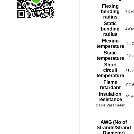
Flexing
bending
7.5xO
radius
Static
bending
4xOve
radius
Flexing
-5 oC
temperature
Static
-40 
temperature
Short
circuit
+160
temperature
Flame
IEC 
retardant
Insulation
20 M
resistance
Cable Parameter
AWG (No of
Strands/Strand
Diameter)