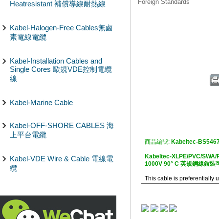
Foreign Standards
Heatresistant 補償導線耐熱線
Kabel-Halogen-Free Cables無鹵
素電線電纜
Kabel-Installation Cables and
Single Cores 歐規VDE控制電纜
線
Kabel-Marine Cable
Kabel-OFF-SHORE CABLES 海
上平台電纜
商品編號:
Kabeltec-BS546
Kabeltec-XLPE/PVC/SWA/P
Kabel-VDE Wire & Cable 電線電
1000V 90° C 英規鋼線
纜
This cable is preferentially 