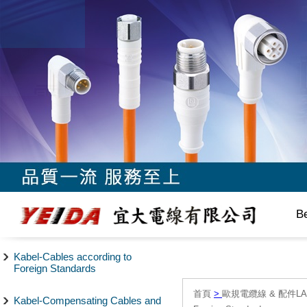
B
Kabel-Cables according to
Foreign Standards
首頁
>
歐規電纜線 & 配件LAPP/
Kabel-Compensating Cables and