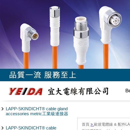
B
LAPP-SKINDICHT® cable gland
accessories metric工業級連接器
首頁
>
歐規電纜線 & 配件LAPP/
LAPP-SKINDICHT® cable