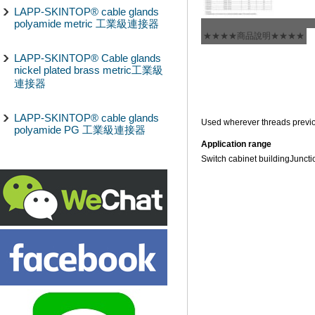
LAPP-SKINTOP® cable glands
polyamide metric 工業級連接器
★★★★商品說明★★★★
LAPP-SKINTOP® Cable glands
nickel plated brass metric工業級
連接器
LAPP-SKINTOP® cable glands
Used wherever threads previo
polyamide PG 工業級連接器
Application range
Switch cabinet building
Juncti