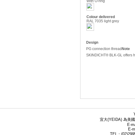
With O-ring
Colour delivered
RAL 7035 light grey
Design
PG connection thread
Note
SKINDICHT® BLK-GL offers high
宜大(YEIDA) 為美國
E-ma
E-m
TEL：(02)299