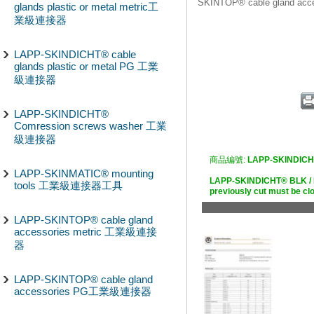
SKINTOP® cable gland 
glands plastic or metal metric工
業級連接器
LAPP-SKINDICHT® cable
glands plastic or metal PG 工業
級連接器
LAPP-SKINDICHT®
Comression screws washer 工業
級連接器
商品編號:
LAPP-SKINDICH
LAPP-SKINMATIC® mounting
LAPP-SKINDICHT® BLK / 
tools 工業級連接器工具
previously cut must b
LAPP-SKINTOP® cable gland
accessories metric 工業級連接
器
LAPP-SKINTOP® cable gland
accessories PG工業級連接器