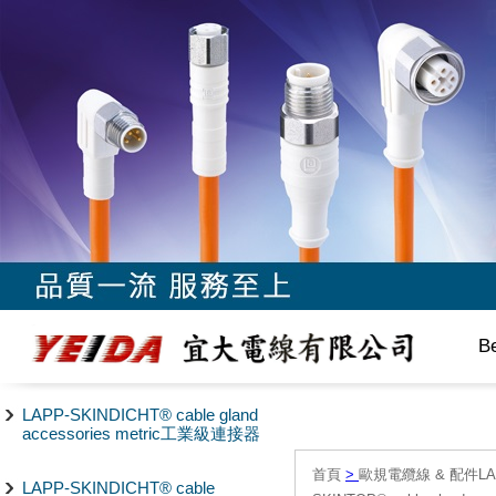
B
LAPP-SKINDICHT® cable gland
accessories metric工業級連接器
首頁
>
歐規電纜線 & 配件LAPP/
LAPP-SKINDICHT® cable