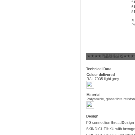
5
5
5
Fo
Ph
★★★★商品規格描述★★★
Technical Data
Colour delivered
RAL 7035 light grey
Material
Polyamide, glass fibre reinfo
Design
PG connection thread
Design
SKINDICHT® KU with hexagon