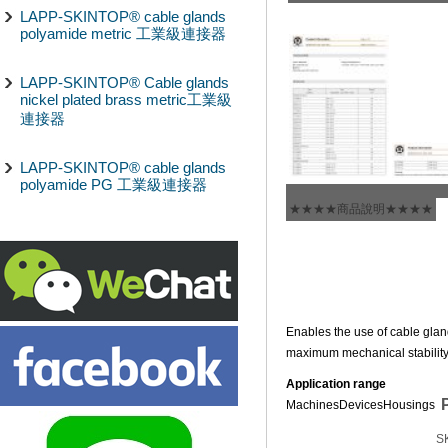
LAPP-SKINTOP® cable glands
polyamide metric 工業級連接器
LAPP-SKINTOP® Cable glands
nickel plated brass metric工業級
連接器
LAPP-SKINTOP® cable glands
polyamide PG 工業級連接器
★★★★商品說明★★★★
Enables the use of cable gland
maximum mechanical stabilit
Application range
Machines
Devices
Housings
S