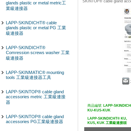
SKINTOP® cable gland 
glands plastic or metal metric工
業級連接器
LAPP-SKINDICHT® cable
glands plastic or metal PG 工業
級連接器
LAPP-SKINDICHT®
Comression screws washer 工業
級連接器
LAPP-SKINMATIC® mounting
tools 工業級連接器工具
LAPP-SKINTOP® cable gland
accessories metric 工業級連接
器
商品編號:
LAPP-SKINDICH
KU-KUS-KUK
LAPP-SKINTOP® cable gland
LAPP-SKINDICHT® KU,
accessories PG工業級連接器
KUS, KUK 工業級連接頭