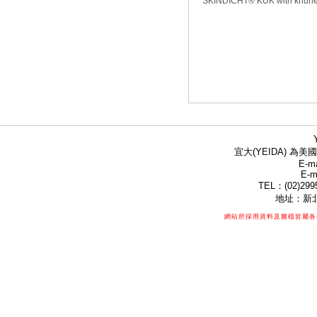
SKINDICHT® KUK with knurl
宜大(YEIDA) 為美國
E-ma
E-m
TEL：(02)299
地址：新北
網站所採用資料及圖檔皆屬各