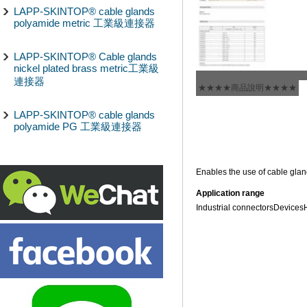
LAPP-SKINTOP® cable glands
polyamide metric 工業級連接器
LAPP-SKINTOP® Cable glands
nickel plated brass metric工業級
連接器
★★★★商品說明★★★★
LAPP-SKINTOP® cable glands
polyamide PG 工業級連接器
Enables the use of cable glan
Application range
Industrial connectors
Devices