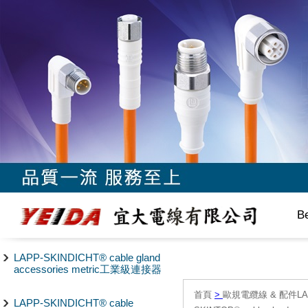
B
LAPP-SKINDICHT® cable gland
accessories metric工業級連接器
首頁
>
歐規電纜線 & 配件LAPP/
LAPP-SKINDICHT® cable