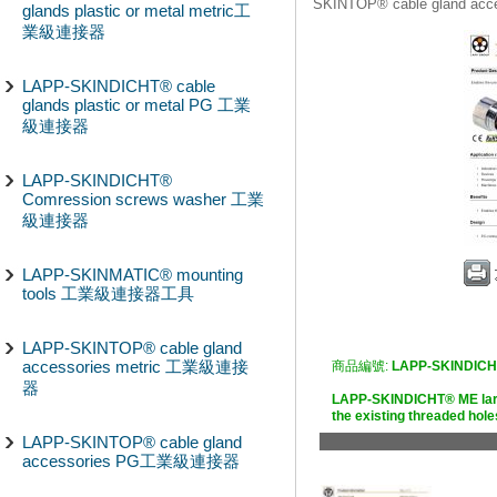
SKINTOP® cable gland 
glands plastic or metal metric工
業級連接器
LAPP-SKINDICHT® cable
glands plastic or metal PG 工業
級連接器
LAPP-SKINDICHT®
Comression screws washer 工業
級連接器
LAPP-SKINMATIC® mounting
tools 工業級連接器工具
LAPP-SKINTOP® cable gland
accessories metric 工業級連接
商品編號:
LAPP-SKINDICH
器
LAPP-SKINDICHT® ME larg
the existing threaded 
LAPP-SKINTOP® cable gland
accessories PG工業級連接器