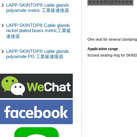
★★★★商品說明★★★★
LAPP-SKINTOP® cable glands
polyamide metric 工業級連接器
LAPP-SKINTOP® Cable glands
nickel plated brass metric工業級
連接器
One seal for several clamping
Application range
LAPP-SKINTOP® cable glands
Incised sealing ring for SKI
polyamide PG 工業級連接器