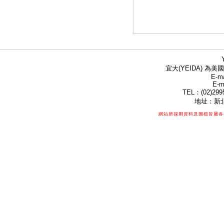
宜大(YEIDA) 為美國
E-ma
E-m
TEL：(02)299
地址：新北
網站所採用資料及圖檔皆屬各