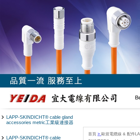
B
LAPP-SKINDICHT® cable gland
accessories metric工業級連接器
首頁
>
歐規電纜線 & 配件LAPP/
LAPP-SKINDICHT® cable