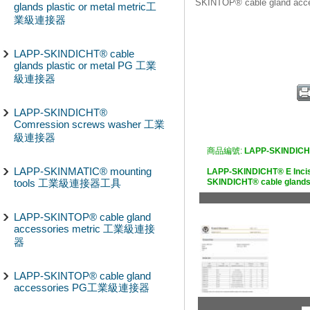
SKINTOP® cable gland 
glands plastic or metal metric工
業級連接器
LAPP-SKINDICHT® cable
glands plastic or metal PG 工業
級連接器
LAPP-SKINDICHT®
Comression screws washer 工業
級連接器
商品編號:
LAPP-SKINDICH
LAPP-SKINMATIC® mounting
LAPP-SKINDICHT® E Incise
tools 工業級連接器工具
SKINDICHT® cable gl
LAPP-SKINTOP® cable gland
accessories metric 工業級連接
器
LAPP-SKINTOP® cable gland
accessories PG工業級連接器