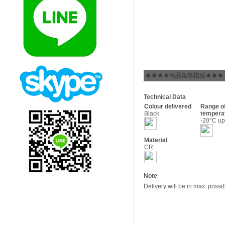
★★★★商品規格描述★★★
Technical Data
Colour delivered
Range o
Black
tempera
-20°C up
Material
CR
Note
Delivery will be in max. possi