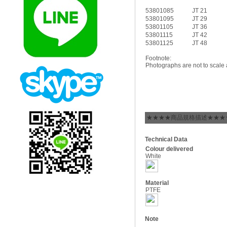
53801085
JT 21
53801095
JT 29
53801105
JT 36
53801115
JT 42
53801125
JT 48
Footnote:
Photographs are not to scale 
★★★★商品規格描述★★★
Technical Data
Colour delivered
White
Material
PTFE
Note