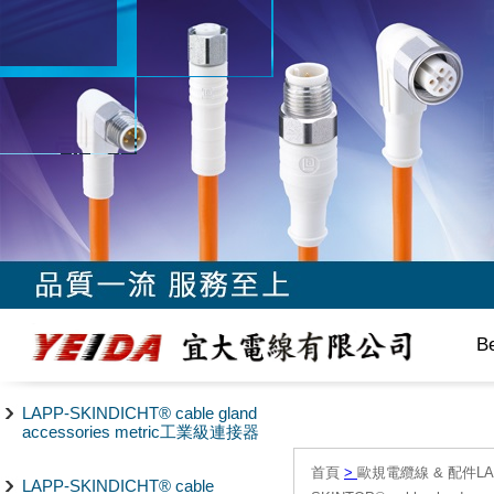
B
LAPP-SKINDICHT® cable gland
accessories metric工業級連接器
首頁
>
歐規電纜線 & 配件LAPP/
LAPP-SKINDICHT® cable