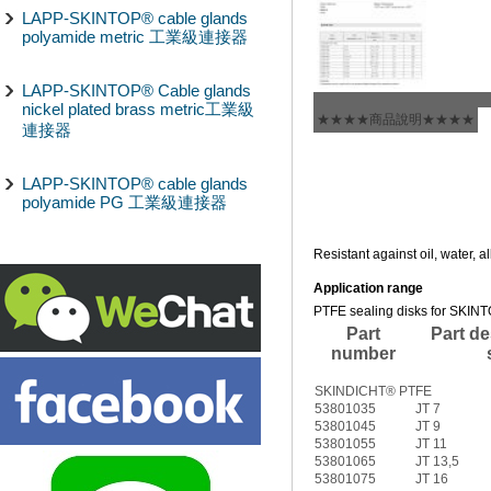
LAPP-SKINTOP® cable glands
polyamide metric 工業級連接器
LAPP-SKINTOP® Cable glands
nickel plated brass metric工業級
★★★★商品說明★★★★
連接器
LAPP-SKINTOP® cable glands
polyamide PG 工業級連接器
Resistant against oil, water, a
Application range
PTFE sealing disks for SKI
Part
Part de
number
SKINDICHT® PTFE
53801035
JT 7
53801045
JT 9
53801055
JT 11
53801065
JT 13,5
53801075
JT 16