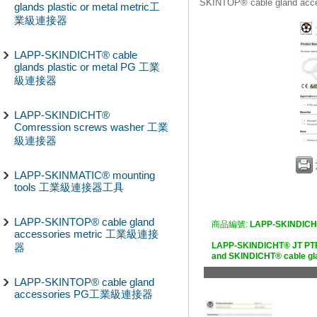
SKINTOP® cable gland 
glands plastic or metal metric工
業級連接器
LAPP-SKINDICHT® cable
glands plastic or metal PG 工業
級連接器
LAPP-SKINDICHT®
Comression screws washer 工業
級連接器
LAPP-SKINMATIC® mounting
tools 工業級連接器工具
LAPP-SKINTOP® cable gland
商品編號:
LAPP-SKINDICH
accessories metric 工業級連接
LAPP-SKINDICHT® JT PTF
器
and SKINDICHT® cable
LAPP-SKINTOP® cable gland
accessories PG工業級連接器