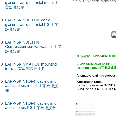
SKINTOP® cable gland 
glands plastic or metal metric工
業級連接器
LAPP-SKINDICHT® cable
glands plastic or metal PG 工業
級連接器
LAPP-SKINDICHT®
Comression screws washer 工業
級連接器
商品編號:
LAPP-SKINDICH
LAPP-SKINMATIC® mounting
LAPP-SKINDICHT® EH Alte
earthing sleeves工業級連
tools 工業級連接器工具
Alternative earthing sleeves
LAPP-SKINTOP® cable gland
Application range
accessories metric 工業級連接
Earthing sleeve for SKIND
SHVE and SKINDICHT® SR
器
LAPP-SKINTOP® cable gland
accessories PG工業級連接器