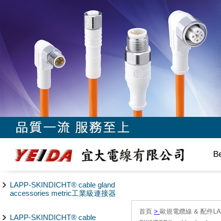
B
LAPP-SKINDICHT® cable gland
accessories metric工業級連接器
首頁
>
歐規電纜線 & 配件LAPP/
LAPP-SKINDICHT® cable