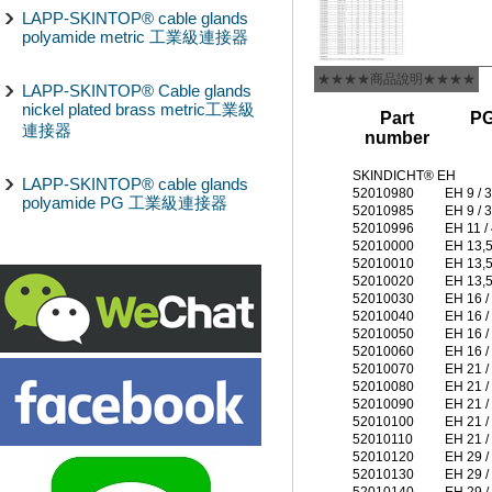
LAPP-SKINTOP® cable glands
polyamide metric 工業級連接器
★★★★商品說明★★★★
LAPP-SKINTOP® Cable glands
nickel plated brass metric工業級
Part
PG
連接器
number
SKINDICHT® EH
LAPP-SKINTOP® cable glands
52010980
EH 9 / 3
polyamide PG 工業級連接器
52010985
EH 9 / 3
52010996
EH 11 / 
52010000
EH 13,5
52010010
EH 13,5
52010020
EH 13,5
52010030
EH 16 /
52010040
EH 16 /
52010050
EH 16 /
52010060
EH 16 /
52010070
EH 21 /
52010080
EH 21 /
52010090
EH 21 /
52010100
EH 21 /
52010110
EH 21 /
52010120
EH 29 /
52010130
EH 29 /