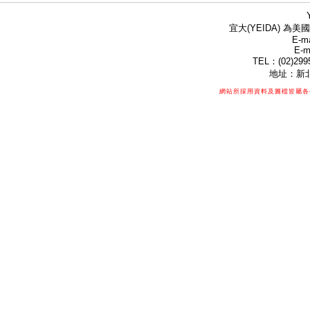
宜大(YEIDA) 為美國
E-ma
E-m
TEL：(02)299
地址：新北
網站所採用資料及圖檔皆屬各