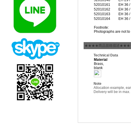
52010140
EH 29 /
52010161
EH 36 /
52010162
EH 36 /
52010163
EH 36 /
52010164
EH 36 /
Footnote:
Photographs are not to 
★★★★商品規格描述★★★
Technical Data
Material
Brass,
blank
Note
Allocation example, ear
Delivery will be in max