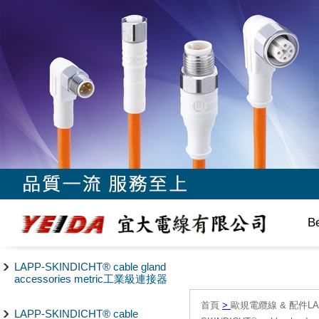
B
LAPP-SKINDICHT® cable gland
accessories metric工業級連接器
首頁
>
歐規電纜線 & 配件LAPP/
LAPP-SKINDICHT® cable