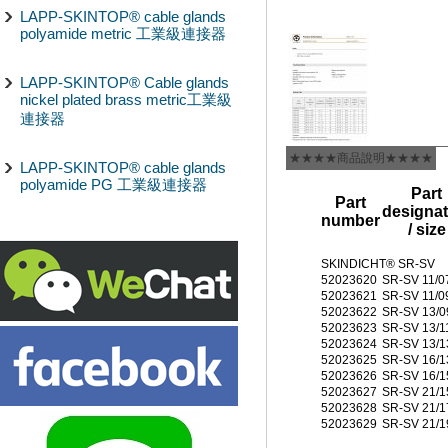
LAPP-SKINTOP® cable glands
polyamide metric 工業級連接器
LAPP-SKINTOP® Cable glands
nickel plated brass metric工業級
連接器
★★★★商品說明★★★★
LAPP-SKINTOP® cable glands
polyamide PG 工業級連接器
Part
Part
designat
number
/ size
SKINDICHT® SR-SV
52023620
SR-SV 11/0
52023621
SR-SV 11/0
52023622
SR-SV 13/0
52023623
SR-SV 13/1
52023624
SR-SV 13/1
52023625
SR-SV 16/1
52023626
SR-SV 16/1
52023627
SR-SV 21/1
52023628
SR-SV 21/1
52023629
SR-SV 21/1