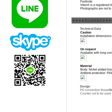
Footnote:
Viton® is a registered
Photographs are not to 
★★★★商品規格描述★★★
Technical Data
Caution
Installation dimension
On request
Available with long con
Material
Body: Nickel plated br
Antikink protection: FK
Design
PG connection thread
N
Counter nut to be us