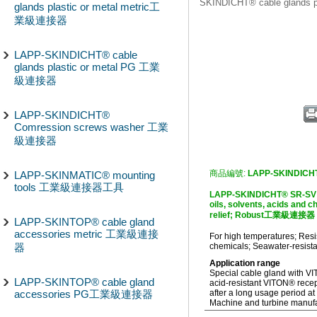
SKINDICHT® cable glands
glands plastic or metal metric工
業級連接器
LAPP-SKINDICHT® cable
glands plastic or metal PG 工業
級連接器
LAPP-SKINDICHT®
Comression screws washer 工業
級連接器
商品編號:
LAPP-SKINDICH
LAPP-SKINMATIC® mounting
tools 工業級連接器工具
LAPP-SKINDICHT® SR-SV Fo
oils, solvents, acids and 
relief; Robust工業級連接器
LAPP-SKINTOP® cable gland
accessories metric 工業級連接
For high temperatures; Resis
器
chemicals; Seawater-resistan
Application range
Special cable gland with VI
LAPP-SKINTOP® cable gland
acid-resistant VITON® recep
accessories PG工業級連接器
after a long usage period a
Machine and turbine manuf