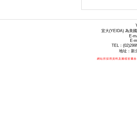
宜大(YEIDA) 為美國
E-ma
E-m
TEL：(02)299
地址：新北
網站所採用資料及圖檔皆屬各