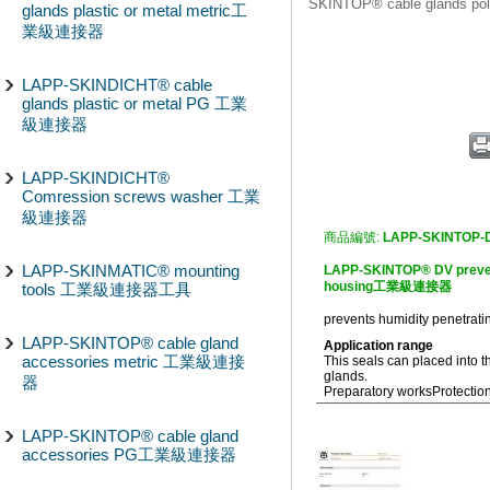
SKINTOP® cable glands
glands plastic or metal metric工
業級連接器
LAPP-SKINDICHT® cable
glands plastic or metal PG 工業
級連接器
LAPP-SKINDICHT®
Comression screws washer 工業
級連接器
商品編號:
LAPP-SKINTOP-
LAPP-SKINMATIC® mounting
LAPP-SKINTOP® DV prevent
housing工業級連接器
tools 工業級連接器工具
prevents humidity penetrati
LAPP-SKINTOP® cable gland
Application range
accessories metric 工業級連接
This seals can placed into 
glands.
器
Preparatory works
Protectio
LAPP-SKINTOP® cable gland
accessories PG工業級連接器