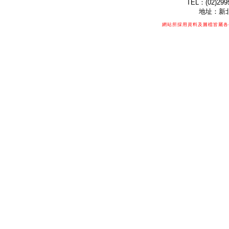
TEL：(02)299
地址：新北
網站所採用資料及圖檔皆屬各