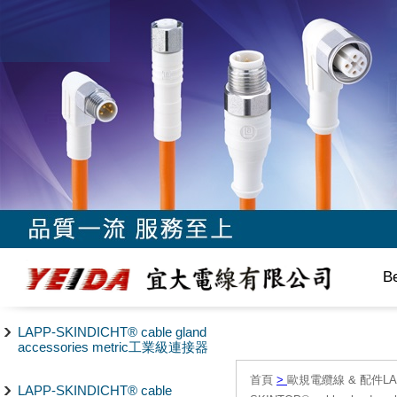
B
LAPP-SKINDICHT® cable gland
accessories metric工業級連接器
首頁
>
歐規電纜線 & 配件LAPP/
LAPP-SKINDICHT® cable