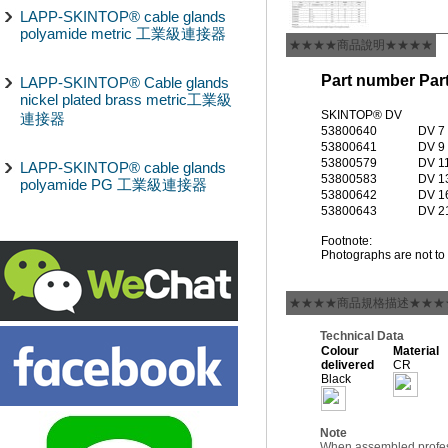
LAPP-SKINTOP® cable glands
polyamide metric 工業級連接器
★★★★商品說明★★★★
Part number
Par
LAPP-SKINTOP® Cable glands
nickel plated brass metric工業級
SKINTOP® DV
連接器
53800640
DV 7
53800641
DV 9
53800579
DV 1
LAPP-SKINTOP® cable glands
53800583
DV 1
polyamide PG 工業級連接器
53800642
DV 1
53800643
DV 2
Footnote:
Photographs are not to 
★★★★商品規格描述★★★
Technical Data
Colour
Material
delivered
CR
Black
Note
When assembled profess