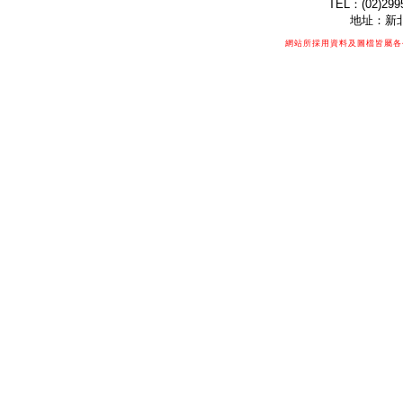
TEL：(02)299
地址：新北
網站所採用資料及圖檔皆屬各