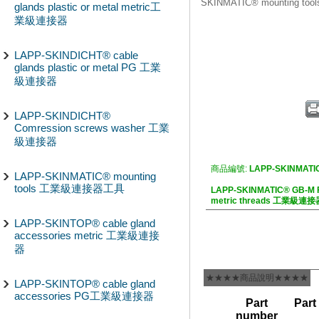
SKINMATIC® mounting 
glands plastic or metal metric工
業級連接器
LAPP-SKINDICHT® cable
glands plastic or metal PG 工業
級連接器
LAPP-SKINDICHT®
Comression screws washer 工業
級連接器
商品編號:
LAPP-SKINMATI
LAPP-SKINMATIC® mounting
tools 工業級連接器工具
LAPP-SKINMATIC® GB-M Fo
metric threads 工業級連接
LAPP-SKINTOP® cable gland
accessories metric 工業級連接
器
★★★★商品說明★★★★
LAPP-SKINTOP® cable gland
accessories PG工業級連接器
Part
Part
number