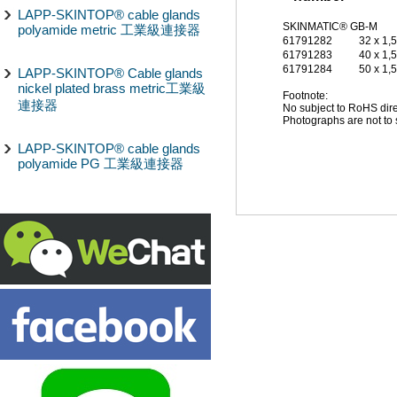
LAPP-SKINTOP® cable glands
SKINMATIC® GB-M
polyamide metric 工業級連接器
61791282
32 x 1,5
61791283
40 x 1,5
61791284
50 x 1,5
LAPP-SKINTOP® Cable glands
nickel plated brass metric工業級
Footnote:
連接器
No subject to RoHS dire
Photographs are not to 
LAPP-SKINTOP® cable glands
polyamide PG 工業級連接器