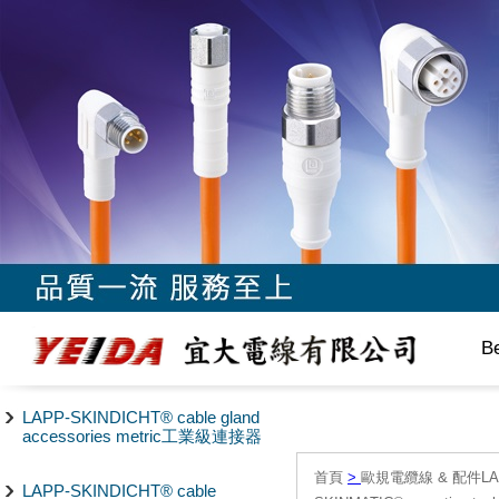
B
LAPP-SKINDICHT® cable gland
accessories metric工業級連接器
首頁
>
歐規電纜線 & 配件LAPP/
LAPP-SKINDICHT® cable