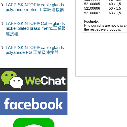
52100605
40 x 1,5
LAPP-SKINTOP® cable glands
52100606
50 x 1,5
polyamide metric 工業級連接器
52100607
63 x 1,5
Footnote:
LAPP-SKINTOP® Cable glands
Photographs are not to scal
nickel plated brass metric工業級
the respective products.
連接器
LAPP-SKINTOP® cable glands
polyamide PG 工業級連接器