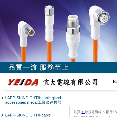
B
LAPP-SKINDICHT® cable gland
accessories metric工業級連接器
首頁
>
歐規電纜線 & 配件LAPP/
LAPP-SKINDICHT® cable