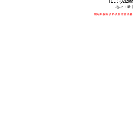
TEL：(02)299
地址：新北
網站所採用資料及圖檔皆屬各