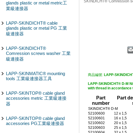
SKINDICHT® Comression
glands plastic or metal metric工
業級連接器
LAPP-SKINDICHT® cable
glands plastic or metal PG 工業
級連接器
LAPP-SKINDICHT®
Comression screws washer 工業
級連接器
LAPP-SKINMATIC® mounting
商品編號:
LAPP-SKINDICH
tools 工業級連接器工具
LAPP-SKINDICHT® D-M Nic
with thread in accorda
LAPP-SKINTOP® cable gland
Part
Part de
accessories metric 工業級連接
number
器
SKINDICHT® D-M
52100600
12 x 1,5
LAPP-SKINTOP® cable gland
52100601
16 x 1,5
accessories PG工業級連接器
52100602
20 x 1,5
52100603
25 x 1,5
52100604
32 x 1,5