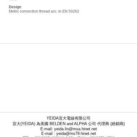
Design
Metric connection thread acc. to EN 50262
YEIDA宜大電線有限公司
宜大(YEIDA) 為美國 BELDEN and ALPHA 公司 代理商 (經銷商)
E-mail: yeida.lin@msa.hinet.net
E-mail : yeida@ms79.hinet.net