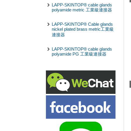
LAPP-SKINTOP® cable glands
polyamide metric 工業級連接器
LAPP-SKINTOP® Cable glands
nickel plated brass metric工業級
連接器
LAPP-SKINTOP® cable glands
polyamide PG 工業級連接器