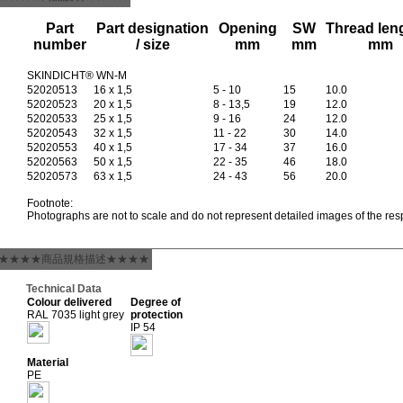
Part
Part designation
Opening
SW
Thread len
number
/ size
mm
mm
mm
SKINDICHT® WN-M
52020513
16 x 1,5
5 - 10
15
10.0
52020523
20 x 1,5
8 - 13,5
19
12.0
52020533
25 x 1,5
9 - 16
24
12.0
52020543
32 x 1,5
11 - 22
30
14.0
52020553
40 x 1,5
17 - 34
37
16.0
52020563
50 x 1,5
22 - 35
46
18.0
52020573
63 x 1,5
24 - 43
56
20.0
Footnote:
Photographs are not to scale and do not represent detailed images of the res
★★★★商品規格描述★★★★
Technical Data
Colour delivered
Degree of
RAL 7035 light grey
protection
IP 54
Material
PE