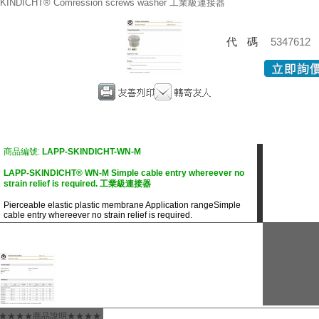
KINDICHT® Comression screws washer 工業級連接器
代碼
5347612
商品編號:
LAPP-SKINDICHT-WN-M
LAPP-SKINDICHT® WN-M Simple cable entry whereever no
strain relief is required. 工業級連接器
Pierceable elastic plastic membrane Application rangeSimple
cable entry whereever no strain relief is required.
★★★★商品說明★★★★