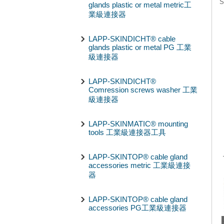
S
glands plastic or metal metric工
業級連接器
LAPP-SKINDICHT® cable
glands plastic or metal PG 工業
級連接器
LAPP-SKINDICHT®
Comression screws washer 工業
級連接器
LAPP-SKINMATIC® mounting
tools 工業級連接器工具
LAPP-SKINTOP® cable gland
accessories metric 工業級連接
器
LAPP-SKINTOP® cable gland
accessories PG工業級連接器