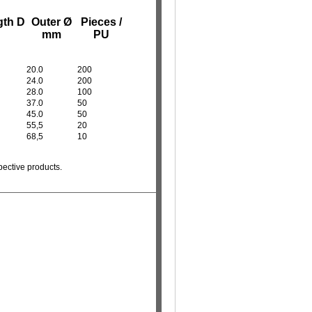
gth D
Outer Ø
Pieces /
mm
PU
20.0
200
24.0
200
28.0
100
37.0
50
45.0
50
55,5
20
68,5
10
pective products.