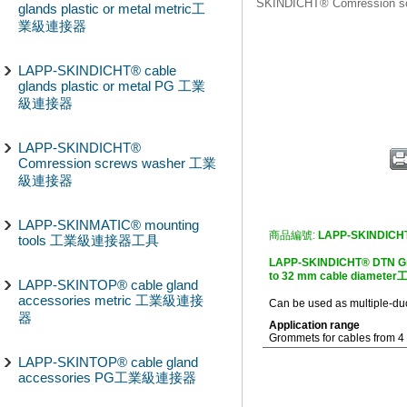
SKINDICHT® Comression
glands plastic or metal metric工
業級連接器
LAPP-SKINDICHT® cable
glands plastic or metal PG 工業
級連接器
LAPP-SKINDICHT®
Comression screws washer 工業
級連接器
LAPP-SKINMATIC® mounting
商品編號:
LAPP-SKINDICH
tools 工業級連接器工具
LAPP-SKINDICHT® DTN Gro
to 32 mm cable diame
LAPP-SKINTOP® cable gland
accessories metric 工業級連接
Can be used as multiple-duct
器
Application range
Grommets for cables from 4
LAPP-SKINTOP® cable gland
accessories PG工業級連接器