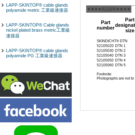
LAPP-SKINTOP® cable glands
★★★★商品說明★★★★
polyamide metric 工業級連接器
Part
Part
LAPP-SKINTOP® Cable glands
designat
number
nickel plated brass metric工業級
size
連接器
SKINDICHT® DTN
52105020
DTN 1
LAPP-SKINTOP® cable glands
52105030
DTN 2
polyamide PG 工業級連接器
52105040
DTN 3
52105050
DTN 4
52105060
DTN 5
Footnote:
Photographs are not to 