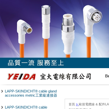
B
LAPP-SKINDICHT® cable gland
accessories metric工業級連接器
首頁
>
歐規電纜線 & 配件LAPP/
LAPP-SKINDICHT® cable