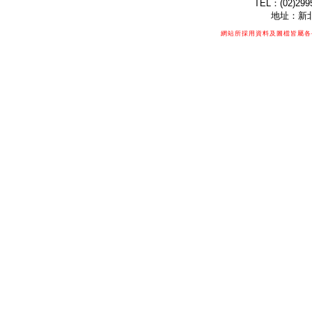
TEL：(02)299
地址：新北
網站所採用資料及圖檔皆屬各