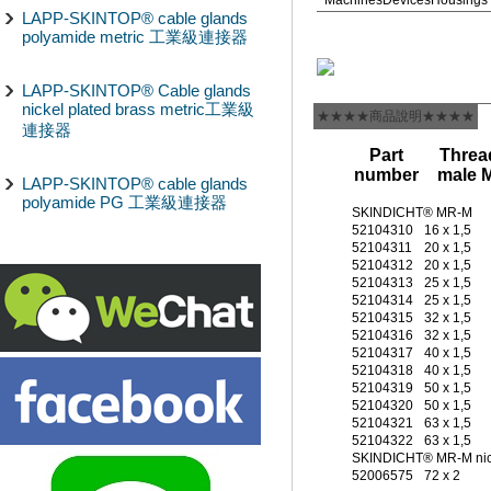
Machines
Devices
Housings
LAPP-SKINTOP® cable glands
polyamide metric 工業級連接器
LAPP-SKINTOP® Cable glands
nickel plated brass metric工業級
★★★★商品說明★★★★
連接器
Part
Threa
number
male 
LAPP-SKINTOP® cable glands
polyamide PG 工業級連接器
SKINDICHT® MR-M
52104310
16 x 1,5
52104311
20 x 1,5
52104312
20 x 1,5
52104313
25 x 1,5
52104314
25 x 1,5
52104315
32 x 1,5
52104316
32 x 1,5
52104317
40 x 1,5
52104318
40 x 1,5
52104319
50 x 1,5
52104320
50 x 1,5
52104321
63 x 1,5
52104322
63 x 1,5
SKINDICHT® MR-M nicke
52006575
72 x 2