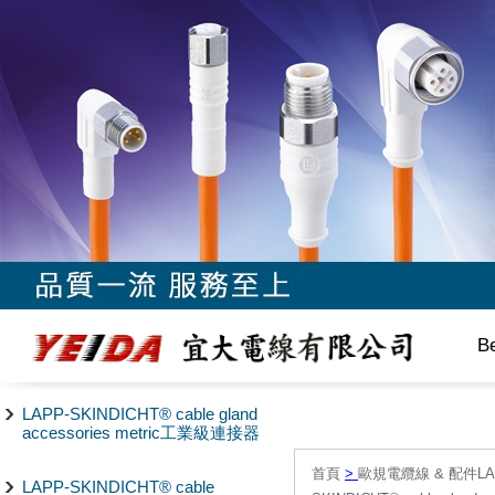
B
LAPP-SKINDICHT® cable gland
accessories metric工業級連接器
首頁
>
歐規電纜線 & 配件LAPP/
LAPP-SKINDICHT® cable