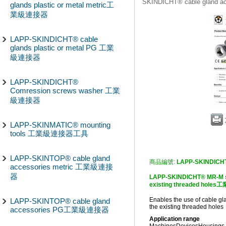
SKINDICHT® cable gland
glands plastic or metal metric工
業級連接器
LAPP-SKINDICHT® cable
glands plastic or metal PG 工業
級連接器
LAPP-SKINDICHT®
Comression screws washer 工業
級連接器
LAPP-SKINMATIC® mounting
tools 工業級連接器工具
LAPP-SKINTOP® cable gland
商品編號:
LAPP-SKINDICH
accessories metric 工業級連接
器
LAPP-SKINDICHT® MR-M sm
existing threaded hol
Enables the use of cable gl
LAPP-SKINTOP® cable gland
the existing threaded holes
accessories PG工業級連接器
Application range