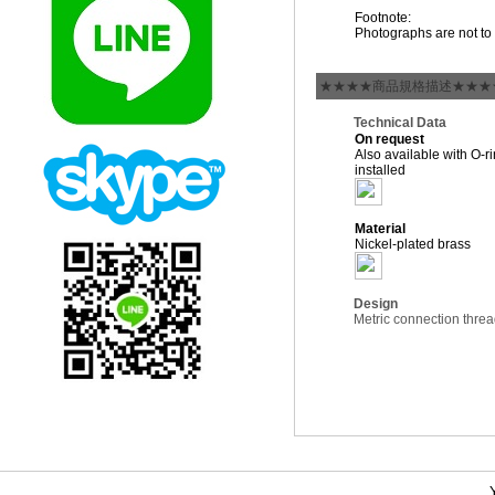
Footnote:
Photographs are not to 
★★★★商品規格描述★★★
Technical Data
On request
Also available with O-r
installed
Material
Nickel-plated brass
Design
Metric connection thre