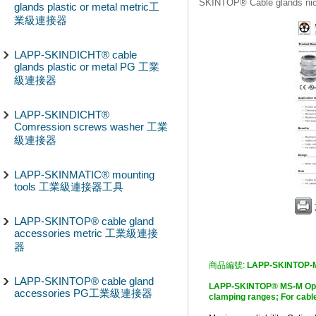
SKINTOP® Cable glands n
glands plastic or metal metric工
業級連接器
LAPP-SKINDICHT® cable
glands plastic or metal PG 工業
級連接器
LAPP-SKINDICHT®
Comression screws washer 工業
級連接器
LAPP-SKINMATIC® mounting
tools 工業級連接器工具
LAPP-SKINTOP® cable gland
accessories metric 工業級連接
器
商品編號:
LAPP-SKINTOP-
LAPP-SKINTOP® cable gland
LAPP-SKINTOP® MS-M Optima
accessories PG工業級連接器
clamping ranges; For c