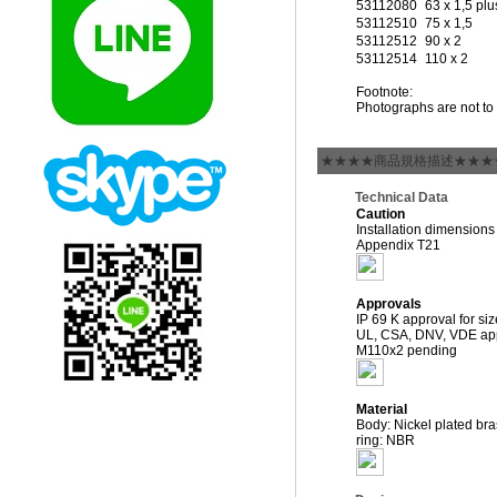
53112080
63 x 1,5 plu
53112510
75 x 1,5
53112512
90 x 2
53112514
110 x 2
Footnote:
Photographs are not to 
★★★★商品規格描述★★★
Technical Data
Caution
Installation dimensions
Appendix T21
Approvals
IP 69 K approval for s
UL, CSA, DNV, VDE app
M110x2 pending
Material
Body: Nickel plated bra
ring: NBR