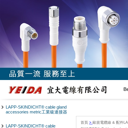
B
LAPP-SKINDICHT® cable gland
accessories metric工業級連接器
首頁
>
歐規電纜線 & 配件LAPP/
LAPP-SKINDICHT® cable