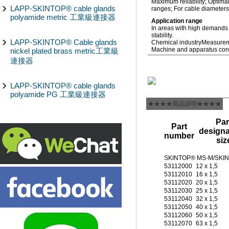
Maximum reliability; Optimal
LAPP-SKINTOP® cable glands
ranges; For cable diameter
polyamide metric 工業級連接器
Application range
In areas with high demands
stability.
LAPP-SKINTOP® Cable glands
Chemical industry
Measureme
Machine and apparatus cons
nickel plated brass metric工業級
連接器
LAPP-SKINTOP® cable glands
polyamide PG 工業級連接器
★★★★商品說明★★★★
Par
Part
designa
number
siz
SKINTOP® MS-M/SKI
53112000
12 x 1,5
53112010
16 x 1,5
53112020
20 x 1,5
53112030
25 x 1,5
53112040
32 x 1,5
53112050
40 x 1,5
53112060
50 x 1,5
53112070
63 x 1,5