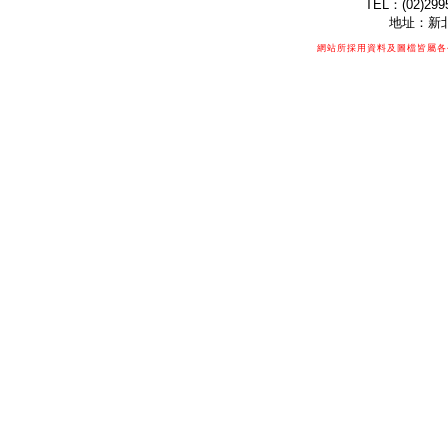
TEL：(02)299
地址：新北
網站所採用資料及圖檔皆屬各