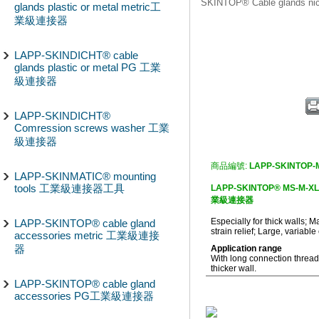
SKINTOP® Cable glands n
glands plastic or metal metric工
業級連接器
LAPP-SKINDICHT® cable
glands plastic or metal PG 工業
級連接器
LAPP-SKINDICHT®
Comression screws washer 工業
級連接器
商品編號:
LAPP-SKINTOP-
LAPP-SKINMATIC® mounting
tools 工業級連接器工具
LAPP-SKINTOP® MS-M-XL Es
業級連接器
Especially for thick walls; M
LAPP-SKINTOP® cable gland
strain relief; Large, variab
accessories metric 工業級連接
器
Application range
With long connection thread 
thicker wall.
LAPP-SKINTOP® cable gland
accessories PG工業級連接器