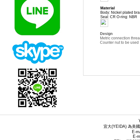
Material
Body: Nickel plated bra
Seal: CR O-ring: NBR
Design
Metric connection thre
Counter nut to be us
宜大(YEIDA) 為美國
E-ma
E-m