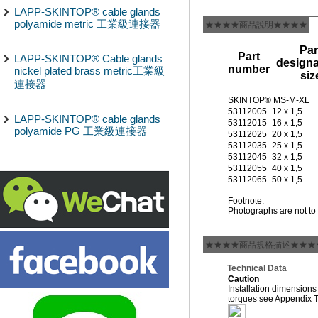
LAPP-SKINTOP® cable glands
polyamide metric 工業級連接器
★★★★商品說明★★★★
Par
Part
LAPP-SKINTOP® Cable glands
designa
number
nickel plated brass metric工業級
siz
連接器
SKINTOP® MS-M-XL
53112005
12 x 1,5
LAPP-SKINTOP® cable glands
53112015
16 x 1,5
polyamide PG 工業級連接器
53112025
20 x 1,5
53112035
25 x 1,5
53112045
32 x 1,5
53112055
40 x 1,5
53112065
50 x 1,5
Footnote:
Photographs are not to 
★★★★商品規格描述★★★
Technical Data
Caution
Installation dimensions
torques see Appendix 