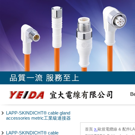
B
LAPP-SKINDICHT® cable gland
accessories metric工業級連接器
首頁
>
歐規電纜線 & 配件LAPP/
LAPP-SKINDICHT® cable