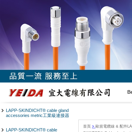
B
LAPP-SKINDICHT® cable gland
accessories metric工業級連接器
首頁
>
歐規電纜線 & 配件LAPP/
LAPP-SKINDICHT® cable