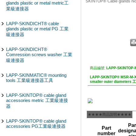
SKINTOP® Cable glands n
glands plastic or metal metric工
業級連接器
LAPP-SKINDICHT® cable
glands plastic or metal PG 工業
級連接器
LAPP-SKINDICHT®
Comression screws washer 工業
級連接器
商品編號:
LAPP-SKINTOP-
LAPP-SKINMATIC® mounting
LAPP-SKINTOP® MSR-M-XL 
tools 工業級連接器工具
smaller outer diamete
LAPP-SKINTOP® cable gland
accessories metric 工業級連接
器
★★★★商品說明★★★★
LAPP-SKINTOP® cable gland
Par
accessories PG工業級連接器
Part
designa
number