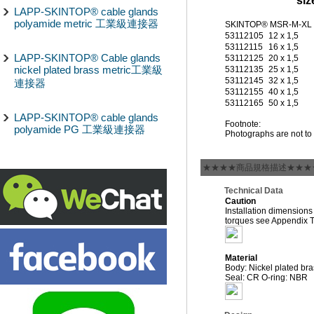
siz
LAPP-SKINTOP® cable glands
polyamide metric 工業級連接器
SKINTOP® MSR-M-XL
53112105
12 x 1,5
53112115
16 x 1,5
LAPP-SKINTOP® Cable glands
53112125
20 x 1,5
nickel plated brass metric工業級
53112135
25 x 1,5
53112145
32 x 1,5
連接器
53112155
40 x 1,5
53112165
50 x 1,5
LAPP-SKINTOP® cable glands
Footnote:
polyamide PG 工業級連接器
Photographs are not to 
★★★★商品規格描述★★★
Technical Data
Caution
Installation dimensions
torques see Appendix 
Material
Body: Nickel plated bra
Seal: CR O-ring: NBR