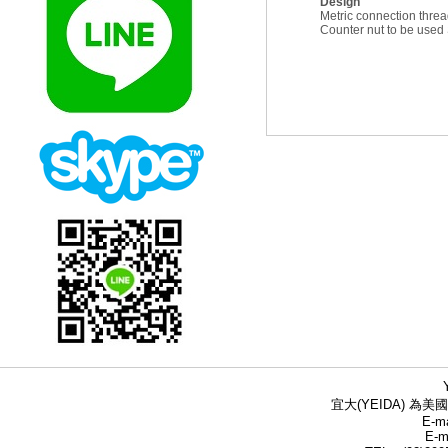
Design
Metric connection thre
Counter nut to be us
宜大(YEIDA) 為美國
E-ma
E-m