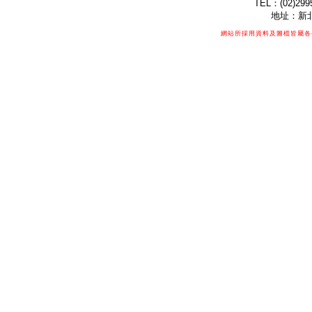
TEL：(02)299
地址：新北
網站所採用資料及圖檔皆屬各