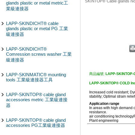
SKINTOP® Cable glands n
glands plastic or metal metric工
業級連接器
LAPP-SKINDICHT® cable
glands plastic or metal PG 工業
級連接器
LAPP-SKINDICHT®
Comression screws washer 工業
級連接器
商品編號:
LAPP-SKINTOP-
LAPP-SKINMATIC® mounting
tools 工業級連接器工具
LAPP-SKINTOP® COLD In
Increased cold resistant; Dy
LAPP-SKINTOP® cable gland
stability; Optimal strain rel
accessories metric 工業級連接
Application range
器
In areas with high demand o
resistance.
air conditioning technology
LAPP-SKINTOP® cable gland
Plant engineering
accessories PG工業級連接器