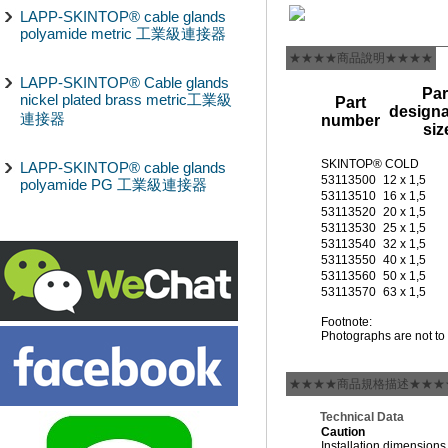
LAPP-SKINTOP® cable glands
polyamide metric 工業級連接器
★★★★商品說明★★★★
LAPP-SKINTOP® Cable glands
Par
nickel plated brass metric工業級
Part
designa
連接器
number
siz
SKINTOP® COLD
LAPP-SKINTOP® cable glands
53113500
12 x 1,5
polyamide PG 工業級連接器
53113510
16 x 1,5
53113520
20 x 1,5
53113530
25 x 1,5
53113540
32 x 1,5
53113550
40 x 1,5
53113560
50 x 1,5
53113570
63 x 1,5
Footnote:
Photographs are not to 
★★★★商品規格描述★★★
Technical Data
Caution
Installation dimensions