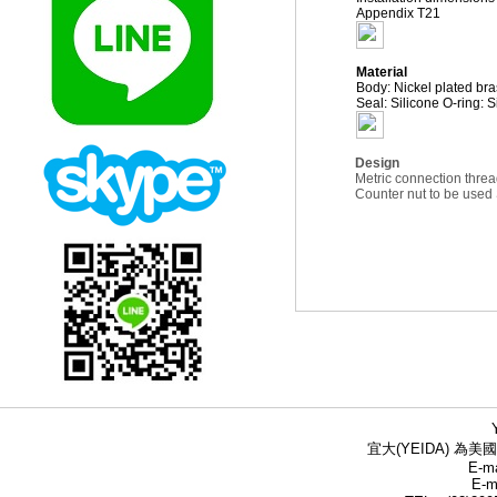
Appendix T21
Material
Body: Nickel plated bra
Seal: Silicone O-ring: S
Design
Metric connection thre
Counter nut to be us
宜大(YEIDA) 為美國
E-ma
E-m