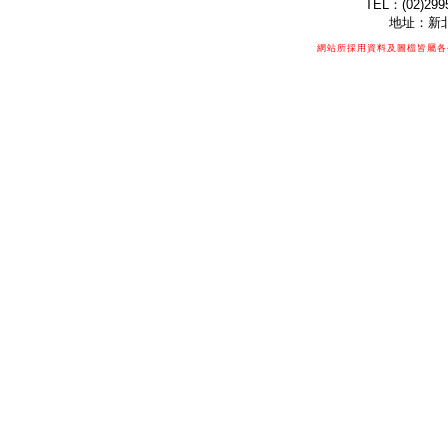
TEL：(02)299
地址：新北
網站所採用資料及圖檔皆屬各