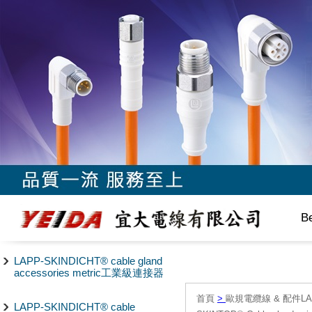
B
LAPP-SKINDICHT® cable gland
accessories metric工業級連接器
首頁
>
歐規電纜線 & 配件LAPP/
LAPP-SKINDICHT® cable