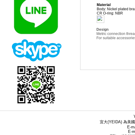
Material
Body: Nickel plated bra
CR O-ring: NBR
Design
Metric connection thre
For suitable accesso
宜大(YEIDA) 為美國
E-ma
E-m