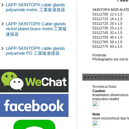
LAPP-SKINTOP® cable glands
polyamide metric 工業級連接器
SKINTOP® MSR-M AT
53112705
12 x 1,5
53112715
16 x 1,5
LAPP-SKINTOP® Cable glands
53112725
20 x 1,5
nickel plated brass metric工業級
53112735
25 x 1,5
53112745
32 x 1,5
連接器
53112755
40 x 1,5
53112765
50 x 1,5
53112775
63 x 1,5
LAPP-SKINTOP® cable glands
polyamide PG 工業級連接器
Footnote:
Photographs are not to 
★★★★商品規格描述★★★
Technical Data
Caution
Installation dimensions
instruction leaflet
Note
more economical due to 