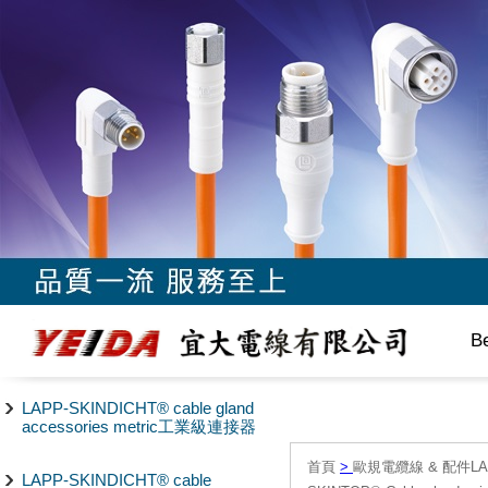
B
LAPP-SKINDICHT® cable gland
accessories metric工業級連接器
首頁
>
歐規電纜線 & 配件LAPP/
LAPP-SKINDICHT® cable