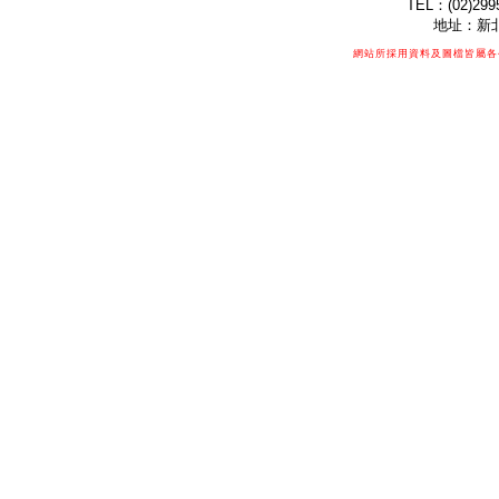
TEL：(02)299
地址：新北
網站所採用資料及圖檔皆屬各