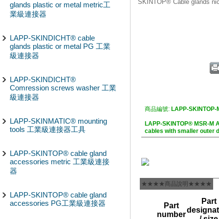
SKINTOP® Cable glands n
glands plastic or metal metric工
業級連接器
LAPP-SKINDICHT® cable
glands plastic or metal PG 工業
級連接器
LAPP-SKINDICHT®
Comression screws washer 工業
級連接器
商品編號:
LAPP-SKINTOP-
LAPP-SKINMATIC® mounting
LAPP-SKINTOP® MSR-M ATEX
tools 工業級連接器工具
cables with smaller ou
LAPP-SKINTOP® cable gland
accessories metric 工業級連接
器
★★★★商品說明★★★★
LAPP-SKINTOP® cable gland
Part
accessories PG工業級連接器
Part
designat
number
/ size