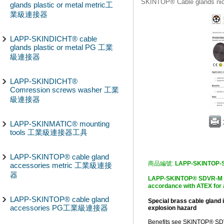
SKINTOP® Cable glands n
glands plastic or metal metric工
業級連接器
LAPP-SKINDICHT® cable
glands plastic or metal PG 工業
級連接器
LAPP-SKINDICHT®
Comression screws washer 工業
級連接器
LAPP-SKINMATIC® mounting
tools 工業級連接器工具
LAPP-SKINTOP® cable gland
商品編號:
LAPP-SKINTOP-
accessories metric 工業級連接
器
LAPP-SKINTOP® SDVR-M AT
accordance with ATEX fo
LAPP-SKINTOP® cable gland
Special brass cable gland 
accessories PG工業級連接器
explosion hazard
Benefits see SKINTOP® S