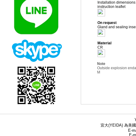
Installation dimensions
instruction leaflet
On request
Gland and sealing inse
Material
CR
Note
Outside explosion end
M
宜大(YEIDA) 為美國
E-ma
E-m