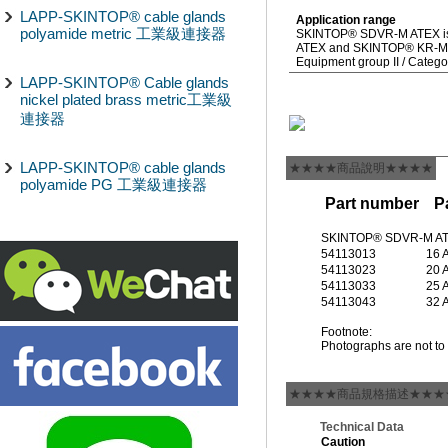
LAPP-SKINTOP® cable glands
Application range
polyamide metric 工業級連接器
SKINTOP® SDVR-M ATEX is
ATEX and SKINTOP® KR-M 
Equipment group II / Categ
LAPP-SKINTOP® Cable glands
nickel plated brass metric工業級
連接器
LAPP-SKINTOP® cable glands
★★★★商品說明★★★★
polyamide PG 工業級連接器
Part number
P
SKINTOP® SDVR-M A
54113013
16 
54113023
20 
54113033
25 
54113043
32 
Footnote:
Photographs are not to 
★★★★商品規格描述★★★
Technical Data
Caution