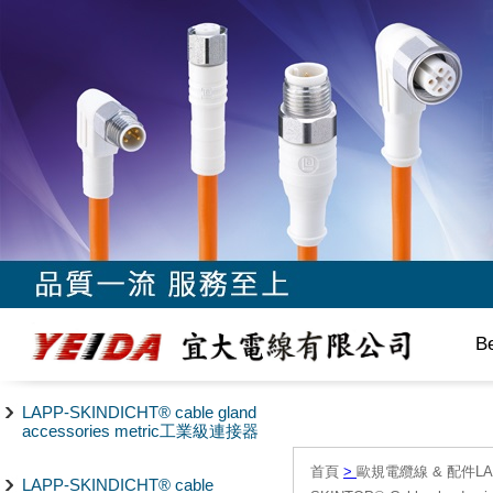
B
LAPP-SKINDICHT® cable gland
accessories metric工業級連接器
首頁
>
歐規電纜線 & 配件LAPP/
LAPP-SKINDICHT® cable