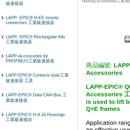
Housing accessories工
級連接器
LAPP- EPIC® H-EE Inserts
connectors 工業級連接器
LAPP- EPIC® Rectangular Kits
工業級連接器
LAPP-Accessories for
PROFIBUS工業級連接器
商品編號:
LAPP
Accessories
LAPP-EPIC® Contacts tools工業
級連接器 工具
LAPP-EPIC® Q
Accessories
LAPP-EPIC® Data CAN-Bus 工
業級連接器
is used to lift 
Q+E frames
LAPP-EPIC® H-A 16 Housings
工業級連接頭
Application ran
an effective us