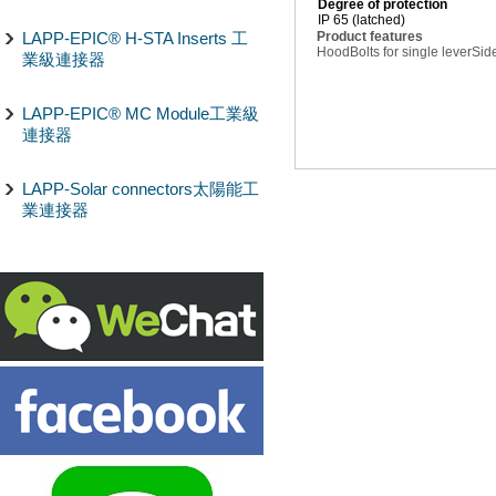
Degree of protection
IP 65 (latched)
LAPP-EPIC® H-STA Inserts 工
Product features
Hood
Bolts for single lever
Side
業級連接器
LAPP-EPIC® MC Module工業級
連接器
LAPP-Solar connectors太陽能工
業連接器