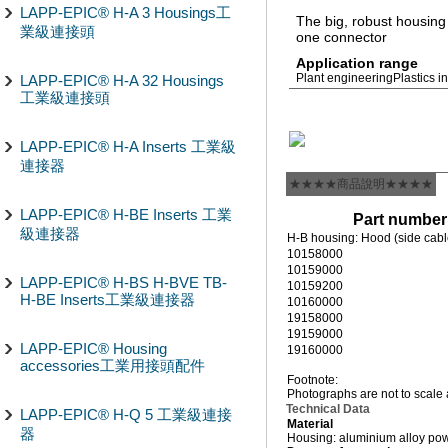
LAPP-EPIC® H-A 3 Housings工
The big, robust housing 
業級連接頭
one connector
Application range
Plant engineering
Plastics i
LAPP-EPIC® H-A 32 Housings
工業級連接頭
LAPP-EPIC® H-A Inserts 工業級
連接器
★★★★商品說明★★★★
LAPP-EPIC® H-BE Inserts 工業
Part number
級連接器
H-B housing: Hood (side cable 
10158000
10159000
LAPP-EPIC® H-BS H-BVE TB-
10159200
H-BE Inserts工業級連接器
10160000
19158000
19159000
LAPP-EPIC® Housing
19160000
accessories工業用接頭配件
Footnote:
Photographs are not to scale 
Technical Data
LAPP-EPIC® H-Q 5 工業級連接
Material
器
Housing: aluminium alloy pow