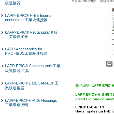
H-A 32 Housings工業級連
級連接器
LAPP- EPIC® H-EE Inserts
connectors 工業級連接器
LAPP- EPIC® Rectangular Kits
工業級連接器
LAPP-Accessories for
PROFIBUS工業級連接器
LAPP-EPIC® Contacts tools工業
級連接器 工具
LAPP-EPIC® Data CAN-Bus 工
商品編號:
LAPP-EPIC-H
業級連接器
LAPP-EPIC® H-B 48 T
inserts in one connec
LAPP-EPIC® H-A 16 Housings
工業級連接頭
EPIC® H-B 48 TS
Housing design H-B for