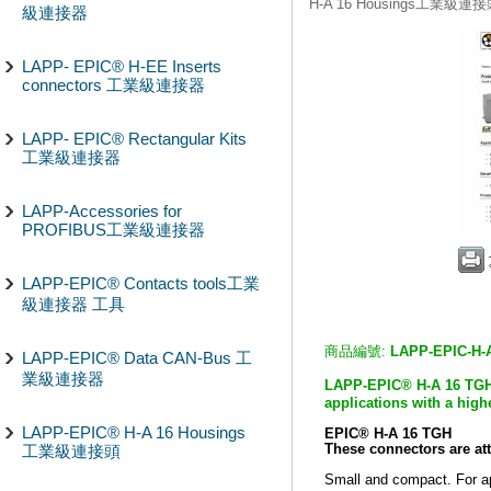
H-A 16 Housings工業級連
級連接器
LAPP- EPIC® H-EE Inserts
connectors 工業級連接器
LAPP- EPIC® Rectangular Kits
工業級連接器
LAPP-Accessories for
PROFIBUS工業級連接器
LAPP-EPIC® Contacts tools工業
級連接器 工具
商品編號:
LAPP-EPIC-H-
LAPP-EPIC® Data CAN-Bus 工
業級連接器
LAPP-EPIC® H-A 16 TG
applications with a high
LAPP-EPIC® H-A 16 Housings
EPIC® H-A 16 TGH
工業級連接頭
These connectors are at
Small and compact. For ap