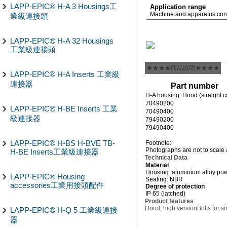
LAPP-EPIC® H-A 3 Housings工
Application range
Machine and apparatus cons
業級連接頭
LAPP-EPIC® H-A 32 Housings
工業級連接頭
★★★★商品說明★★★★
LAPP-EPIC® H-A Inserts 工業級
連接器
Part number
H-A housing: Hood (straight cab
70490200
LAPP-EPIC® H-BE Inserts 工業
70490400
級連接器
79490200
79490400
LAPP-EPIC® H-BS H-BVE TB-
Footnote:
Photographs are not to scale 
H-BE Inserts工業級連接器
Technical Data
Material
Housing: aluminium alloy po
LAPP-EPIC® Housing
Sealing: NBR
accessories工業用接頭配件
Degree of protection
IP 65 (latched)
Product features
Hood, high version
Bolts for s
LAPP-EPIC® H-Q 5 工業級連接
器