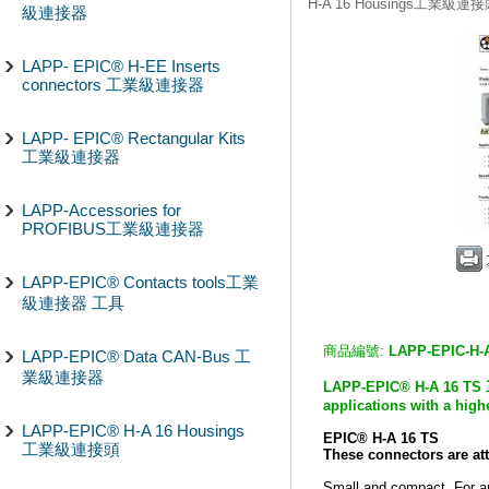
H-A 16 Housings工業級連
級連接器
LAPP- EPIC® H-EE Inserts
connectors 工業級連接器
LAPP- EPIC® Rectangular Kits
工業級連接器
LAPP-Accessories for
PROFIBUS工業級連接器
LAPP-EPIC® Contacts tools工業
級連接器 工具
商品編號:
LAPP-EPIC-H-
LAPP-EPIC® Data CAN-Bus 工
業級連接器
LAPP-EPIC® H-A 16 TS
applications with a high
LAPP-EPIC® H-A 16 Housings
EPIC® H-A 16 TS
工業級連接頭
These connectors are at
Small and compact. For ap