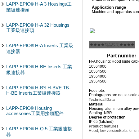
LAPP-EPIC® H-A 3 Housings工
Application range
業級連接頭
Machine and apparatus cons
LAPP-EPIC® H-A 32 Housings
工業級連接頭
★★★★商品說明★★★★
LAPP-EPIC® H-A Inserts 工業級
連接器
Part number
H-A housing: Hood (side cable 
LAPP-EPIC® H-BE Inserts 工業
10564000
10564500
級連接器
19564000
19564500
LAPP-EPIC® H-BS H-BVE TB-
Footnote:
H-BE Inserts工業級連接器
Photographs are not to scale 
Technical Data
Material
LAPP-EPIC® Housing
Housing: aluminium alloy po
accessories工業用接頭配件
Sealing: NBR
Degree of protection
IP 65 (latched)
Product features
LAPP-EPIC® H-Q 5 工業級連接
Hood, low version
Bolts for si
器