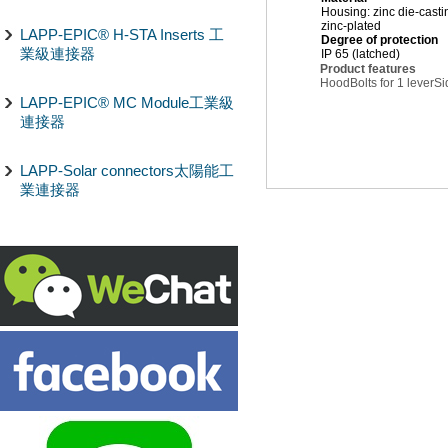
Housing: zinc die-casti
zinc-plated
LAPP-EPIC® H-STA Inserts 工
Degree of protection
業級連接器
IP 65 (latched)
Product features
Hood
Bolts for 1 lever
Si
LAPP-EPIC® MC Module工業級
連接器
LAPP-Solar connectors太陽能工
業連接器