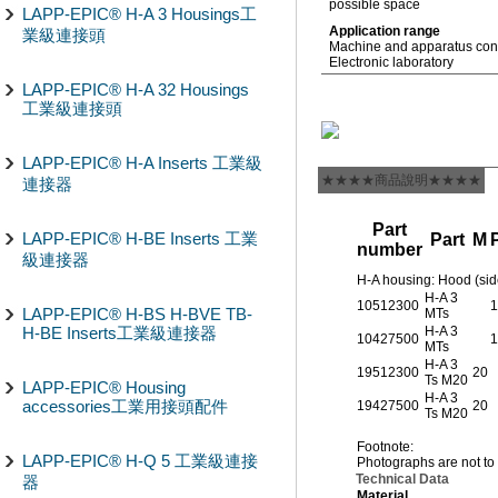
possible space
LAPP-EPIC® H-A 3 Housings工
Application range
業級連接頭
Machine and apparatus cons
Electronic laboratory
LAPP-EPIC® H-A 32 Housings
工業級連接頭
LAPP-EPIC® H-A Inserts 工業級
★★★★商品說明★★★★
連接器
Part
LAPP-EPIC® H-BE Inserts 工業
Part
M
number
級連接器
H-A housing: Hood (sid
H-A 3
10512300
1
LAPP-EPIC® H-BS H-BVE TB-
MTs
H-BE Inserts工業級連接器
H-A 3
10427500
1
MTs
H-A 3
19512300
20
Ts M20
LAPP-EPIC® Housing
H-A 3
accessories工業用接頭配件
19427500
20
Ts M20
Footnote:
LAPP-EPIC® H-Q 5 工業級連接
Photographs are not to 
Technical Data
器
Material