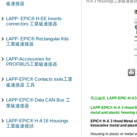
H-A 3 Housings工業級連接
級連接器
LAPP- EPIC® H-EE Inserts
connectors 工業級連接器
LAPP- EPIC® Rectangular Kits
工業級連接器
LAPP-Accessories for
PROFIBUS工業級連接器
LAPP-EPIC® Contacts tools工業
級連接器 工具
商品編號:
LAPP-EPIC-H-A3-
LAPP-EPIC® Data CAN-Bus 工
業級連接器
LAPP-EPIC® H-A 3 Hood M
metal and plastic housing 
LAPP-EPIC® H-A 16 Housings
EPIC® H-A 3 Hood Metal si
工業級連接頭
Innovative metal and plast
Housing in plasic or metal 