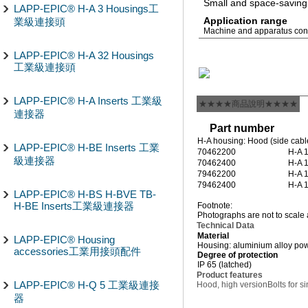
Small and space-saving 
LAPP-EPIC® H-A 3 Housings工
Application range
業級連接頭
Machine and apparatus cons
LAPP-EPIC® H-A 32 Housings
工業級連接頭
LAPP-EPIC® H-A Inserts 工業級
★★★★商品說明★★★★
連接器
Part number
H-A housing: Hood (side cable 
LAPP-EPIC® H-BE Inserts 工業
70462200
H-A 
級連接器
70462400
H-A 
79462200
H-A 
79462400
H-A 
LAPP-EPIC® H-BS H-BVE TB-
H-BE Inserts工業級連接器
Footnote:
Photographs are not to scale 
Technical Data
Material
LAPP-EPIC® Housing
Housing: aluminium alloy pow
accessories工業用接頭配件
Degree of protection
IP 65 (latched)
Product features
LAPP-EPIC® H-Q 5 工業級連接
Hood, high version
Bolts for s
器