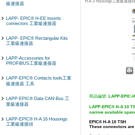
H-A 3 Housings工業級連接
級連接器
LAPP- EPIC® H-EE Inserts
connectors 工業級連接器
LAPP- EPIC® Rectangular Kits
工業級連接器
LAPP-Accessories for
PROFIBUS工業級連接器
LAPP-EPIC® Contacts tools工業
級連接器 工具
商品編號:
LAPP-EPIC-
LAPP-EPIC® Data CAN-Bus 工
業級連接器
LAPP-EPIC® H-A 10 T
narrow available spac
LAPP-EPIC® H-A 16 Housings
EPIC® H-A 10 TSH
工業級連接頭
These connectors are 