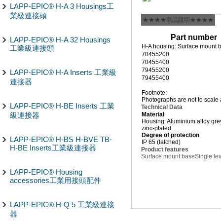
LAPP-EPIC® H-A 3 Housings工
業級連接頭
★★★★商品說明★★★★
Part number
LAPP-EPIC® H-A 32 Housings
H-A housing: Surface mount ba
工業級連接頭
70455200
70455400
79455200
LAPP-EPIC® H-A Inserts 工業級
79455400
連接器
Footnote:
Photographs are not to scale 
LAPP-EPIC® H-BE Inserts 工業
Technical Data
級連接器
Material
Housing: Aluminium alloy grey
zinc-plated
Degree of protection
LAPP-EPIC® H-BS H-BVE TB-
IP 65 (latched)
H-BE Inserts工業級連接器
Product features
Surface mount base
Single le
LAPP-EPIC® Housing
accessories工業用接頭配件
LAPP-EPIC® H-Q 5 工業級連接
器