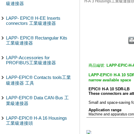
H-A 3 Housings工業級連接
級連接器
LAPP- EPIC® H-EE Inserts
connectors 工業級連接器
LAPP- EPIC® Rectangular Kits
工業級連接器
LAPP-Accessories for
PROFIBUS工業級連接器
商品編號:
LAPP-EPIC-H-
LAPP-EPIC® H-A 10 SD
LAPP-EPIC® Contacts tools工業
narrow available space
級連接器 工具
EPIC® H-A 10 SDR-LB
These connectors are at
LAPP-EPIC® Data CAN-Bus 工
Small and space-saving fo
業級連接器
Application range
Machine and apparatus cons
LAPP-EPIC® H-A 16 Housings
工業級連接頭