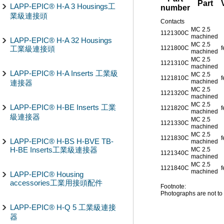
Part
LAPP-EPIC® H-A 3 Housings工
number
業級連接頭
Contacts
MC 2.5
1121300C
machined
LAPP-EPIC® H-A 32 Housings
MC 2.5
工業級連接頭
1121800C
machined
MC 2.5
1121310C
machined
LAPP-EPIC® H-A Inserts 工業級
MC 2.5
1121810C
machined
連接器
MC 2.5
1121320C
machined
MC 2.5
LAPP-EPIC® H-BE Inserts 工業
1121820C
machined
級連接器
MC 2.5
1121330C
machined
MC 2.5
1121830C
LAPP-EPIC® H-BS H-BVE TB-
machined
H-BE Inserts工業級連接器
MC 2.5
1121340C
machined
MC 2.5
1121840C
machined
LAPP-EPIC® Housing
accessories工業用接頭配件
Footnote:
Photographs are not to 
LAPP-EPIC® H-Q 5 工業級連接
器