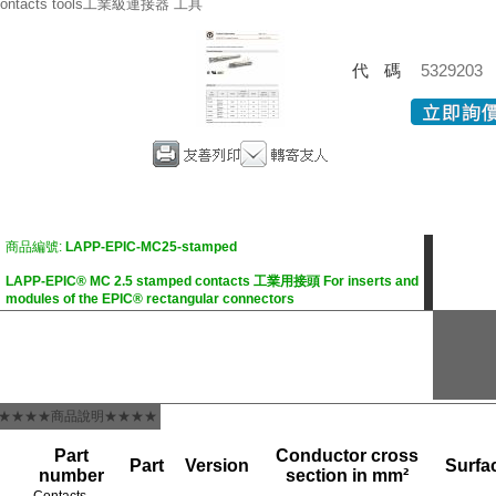
ontacts tools工業級連接器 工具
代碼
5329203
商品編號:
LAPP-EPIC-MC25-stamped
LAPP-EPIC® MC 2.5 stamped contacts 工業用接頭 For inserts and
modules of the EPIC® rectangular connectors
★★★★商品說明★★★★
Part
Conductor cross
Part
Version
Surfa
number
section in mm²