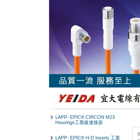
LAPP- EPIC® CIRCON M23
Housings工業級連接器
LAPP- EPIC® H-D Inserts 工業