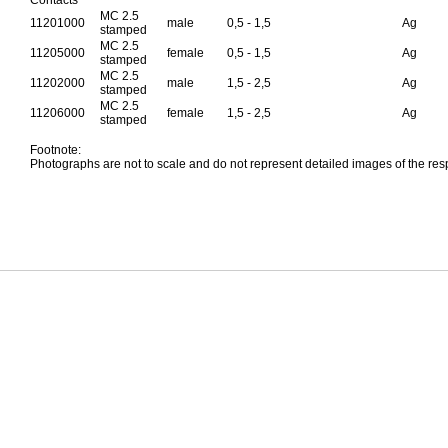
Contacts
MC 2.5
11201000
male
0,5 - 1,5
Ag
stamped
MC 2.5
11205000
female
0,5 - 1,5
Ag
stamped
MC 2.5
11202000
male
1,5 - 2,5
Ag
stamped
MC 2.5
11206000
female
1,5 - 2,5
Ag
stamped
Footnote:
Photographs are not to scale and do not represent detailed images of the res