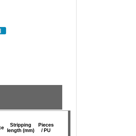
Stripping
Pieces
ce
length (mm)
/ PU