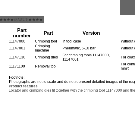
★★★★商品說明★★★★
Part
Part
Version
number
11147000
Crimping tool
In tool case
Without 
Crimping
11147001
Pneumatic, 5-10 bar
Without 
machine
For crimping tools 11147000,
11147130
Crimping dies
For coa
11147001
For cont
11171100
Removal tool
mm²)
Footnote:
Photographs are not to scale and do not represent detailed images of the res
Product features
Locator and crimping dies fit together with the crimping tool 11147000 and 