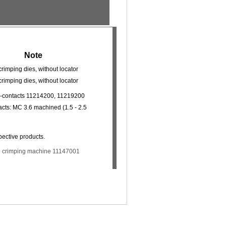
Note
crimping dies, without locator
crimping dies, without locator
x-contacts 11214200, 11219200
acts: MC 3.6 machined (1.5 - 2.5
pective products.
the crimping machine 11147001