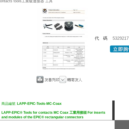
ontacts tools工業級連接器 工具
代碼
5329217
商品編號:
LAPP-EPIC-Tools-MC-Coax
LAPP-EPIC® Tools for contacts MC Coax 工業用接頭 For inserts
and modules of the EPIC® rectangular connectors