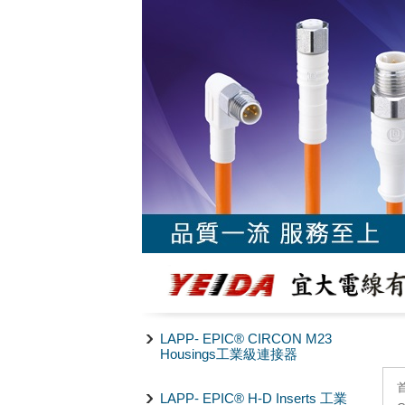
LAPP- EPIC® CIRCON M23
Housings工業級連接器
LAPP- EPIC® H-D Inserts 工業