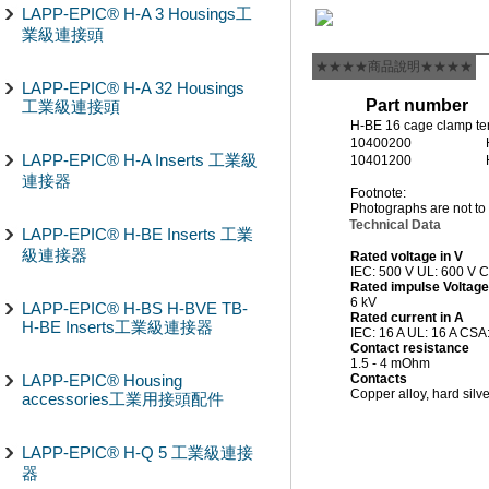
LAPP-EPIC® H-A 3 Housings工
業級連接頭
★★★★商品說明★★★★
LAPP-EPIC® H-A 32 Housings
Part number
工業級連接頭
H-BE 16 cage clamp te
10400200
LAPP-EPIC® H-A Inserts 工業級
10401200
連接器
Footnote:
Photographs are not to 
Technical Data
LAPP-EPIC® H-BE Inserts 工業
級連接器
Rated voltage in V
IEC: 500 V UL: 600 V 
Rated impulse Voltage
6 kV
LAPP-EPIC® H-BS H-BVE TB-
Rated current in A
H-BE Inserts工業級連接器
IEC: 16 A UL: 16 A CSA
Contact resistance
1.5 - 4 mOhm
LAPP-EPIC® Housing
Contacts
Copper alloy, hard silve
accessories工業用接頭配件
LAPP-EPIC® H-Q 5 工業級連接
器