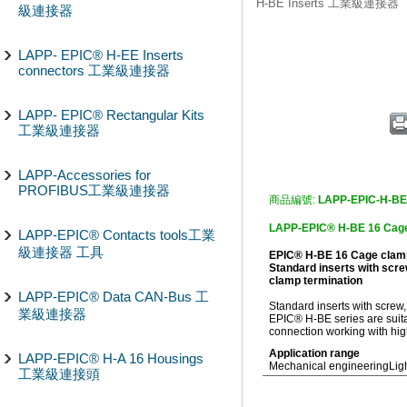
H-BE Inserts 工業級連接器
級連接器
LAPP- EPIC® H-EE Inserts
connectors 工業級連接器
LAPP- EPIC® Rectangular Kits
工業級連接器
LAPP-Accessories for
PROFIBUS工業級連接器
商品編號:
LAPP-EPIC-H-BE
LAPP-EPIC® H-BE 16 C
LAPP-EPIC® Contacts tools工業
級連接器 工具
EPIC® H-BE 16 Cage clam
Standard inserts with scre
clamp termination
LAPP-EPIC® Data CAN-Bus 工
Standard inserts with screw
業級連接器
EPIC® H-BE series are suitab
connection working with hig
Application range
LAPP-EPIC® H-A 16 Housings
Mechanical engineering
Lig
工業級連接頭