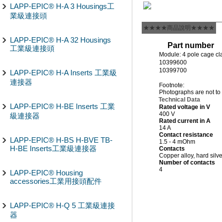
LAPP-EPIC® H-A 3 Housings工
業級連接頭
★★★★商品說明★★★★
LAPP-EPIC® H-A 32 Housings
Part number
工業級連接頭
Module: 4 pole cage c
10399600
10399700
LAPP-EPIC® H-A Inserts 工業級
連接器
Footnote:
Photographs are not to 
Technical Data
LAPP-EPIC® H-BE Inserts 工業
Rated voltage in V
400 V
級連接器
Rated current in A
14 A
Contact resistance
LAPP-EPIC® H-BS H-BVE TB-
1.5 - 4 mOhm
H-BE Inserts工業級連接器
Contacts
Copper alloy, hard silve
Number of contacts
4
LAPP-EPIC® Housing
accessories工業用接頭配件
LAPP-EPIC® H-Q 5 工業級連接
器