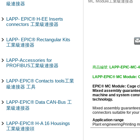
MC Module工業級連接器
級連接器
LAPP- EPIC® H-EE Inserts
connectors 工業級連接器
LAPP- EPIC® Rectangular Kits
工業級連接器
LAPP-Accessories for
PROFIBUS工業級連接器
商品編號:
LAPP-EPIC-MC-
LAPP-EPIC® MC Module:
LAPP-EPIC® Contacts tools工業
級連接器 工具
EPIC® MC Module: Cage c
Mixed assembly guarantees a
machine and system constru
technology.
LAPP-EPIC® Data CAN-Bus 工
業級連接器
Mixed assembly guarantees a
connectors suitable for your
Application range
LAPP-EPIC® H-A 16 Housings
Plant engineering
Printing 
工業級連接頭