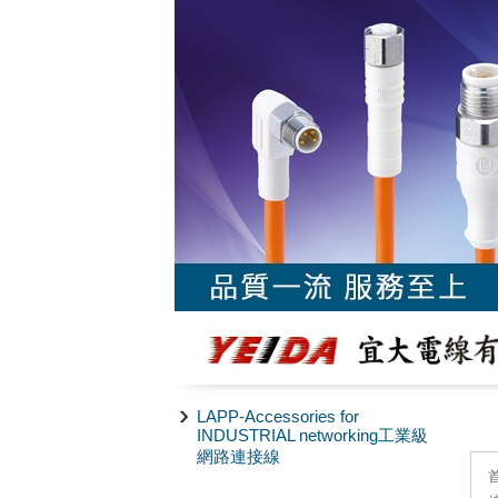
LAPP-Accessories for
INDUSTRIAL networking工業級
網路連接線