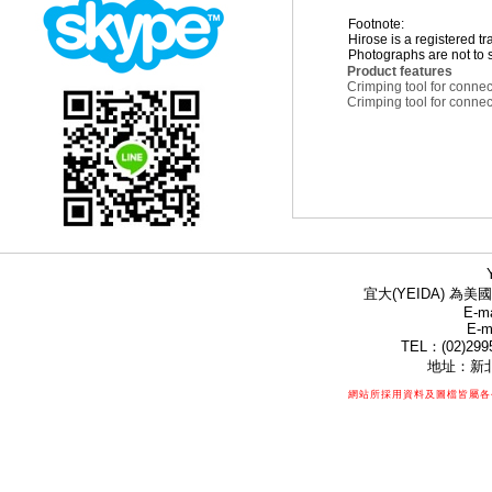
Footnote:
Hirose is a registered
Photographs are not to s
Product features
Crimping tool for conn
Crimping tool for conn
宜大(YEIDA) 為美國
E-ma
E-m
TEL：(02)299
地址：新北
網站所採用資料及圖檔皆屬各