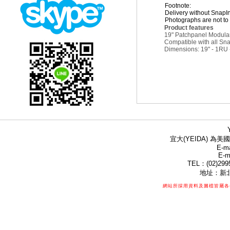
Footnote:
Delivery without SnapI
Photographs are not to 
Product features
19" Patchpanel Modular 
Compatible with all Sn
Dimensions: 19" - 1RU
宜大(YEIDA) 為美國
E-ma
E-m
TEL：(02)299
地址：新北
網站所採用資料及圖檔皆屬各