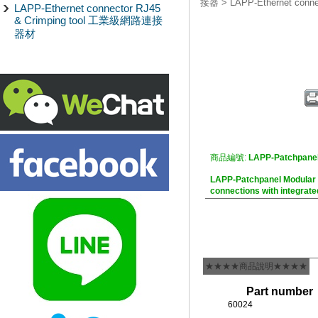
接器
>
LAPP-Ethernet co
LAPP-Ethernet connector RJ45
& Crimping tool 工業級網路連接
器材
商品編號:
LAPP-Patchpane
LAPP-Patchpanel Modul
connections with integrate
★★★★商品說明★★★★
Part number
60024