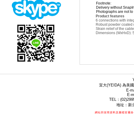
Footnote:
Delivery without SnapI
Photographs are not to 
Product features
6 connections with inte
Robust powder coated me
Strain relief of the cab
Dimensions (WxHxD): 
宜大(YEIDA) 為美國
E-ma
E-m
TEL：(02)299
地址：新北
網站所採用資料及圖檔皆屬各