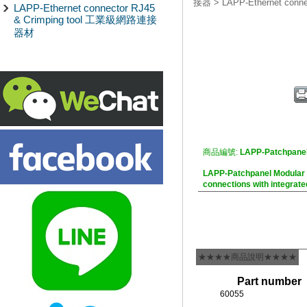
接器
>
LAPP-Ethernet co
LAPP-Ethernet connector RJ45
& Crimping tool 工業級網路連接
器材
商品編號:
LAPP-Patchpanel
LAPP-Patchpanel Modul
connections with integrate
★★★★商品說明★★★★
Part number
60055