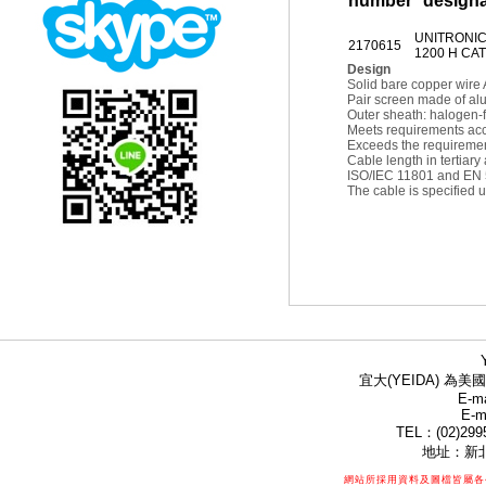
number
designa
UNITRONI
2170615
1200 H CAT
Design
Solid bare copper wir
Pair screen made of alum
Outer sheath: halogen-
Meets requirements acc
Exceeds the requireme
Cable length in tertiary
ISO/IEC 11801 and EN 5
The cable is specified 
宜大(YEIDA) 為美國
E-ma
E-m
TEL：(02)299
地址：新北
網站所採用資料及圖檔皆屬各