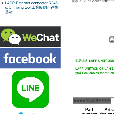
接器
>
LAPP-Accessories
LAPP-Ethernet connector RJ45
& Crimping tool 工業級網路連接
器材
商品編號:
LAPP-UNITRONI
LAPP-UNITRONIC® LAN 1
接線 LAN cables for struct
★★★★商品說明★★★★
Part
Artic