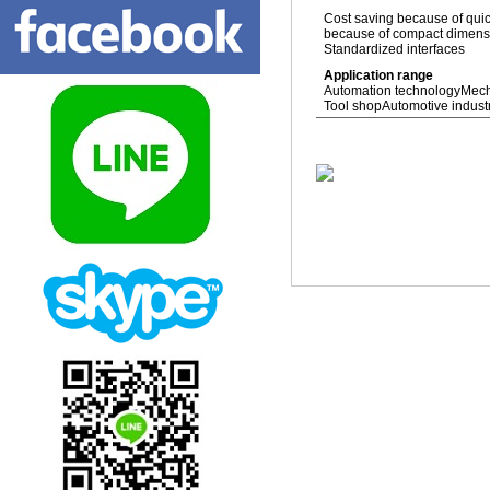
Cost saving because of quic
because of compact dimensio
Standardized interfaces
Application range
Automation technology
Mech
Tool shop
Automotive indust