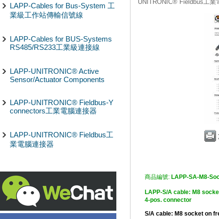
UNITRONIC® Fieldbus
LAPP-Cables for Bus-System 工
業級工作站傳輸信號線
LAPP-Cables for BUS-Systems
RS485/RS233工業級連接線
LAPP-UNITRONIC® Active
Sensor/Actuator Components
LAPP-UNITRONIC® Fieldbus-Y
connectors工業電腦連接器
LAPP-UNITRONIC® Fieldbus工
業電腦連接器
商品編號:
LAPP-SA-M8-Soc
LAPP-S/A cable: M8 soc
4-pos. connector
S/A cable: M8 socket on f