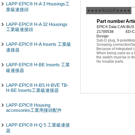
LAPP-EPIC® H-A 3 Housings工
業級連接頭
★★★★商品說明★★★★
Part number
Arti
LAPP-EPIC® H-A 32 Housings
EPIC® Data CAN-BUS 
工業級連接頭
21700538
ED-C
Design
Sub-D plug, 9-pole
Meta
LAPP-EPIC® H-A Inserts 工業級
Screwing connection
Sw
Because of integrated 
連接器
When being used as a th
the switch must be in th
No losable parts
LAPP-EPIC® H-BE Inserts 工業
級連接器
LAPP-EPIC® H-BS H-BVE TB-
H-BE Inserts工業級連接器
LAPP-EPIC® Housing
accessories工業用接頭配件
LAPP-EPIC® H-Q 5 工業級連接
器