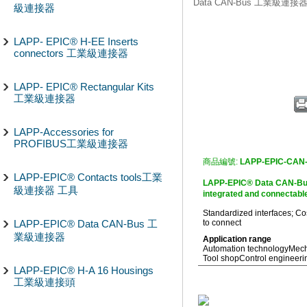
Data CAN-Bus 工業級連接
級連接器
LAPP- EPIC® H-EE Inserts
connectors 工業級連接器
LAPP- EPIC® Rectangular Kits
工業級連接器
LAPP-Accessories for
PROFIBUS工業級連接器
商品編號:
LAPP-EPIC-CAN-
LAPP-EPIC® Contacts tools工業
LAPP-EPIC® Data CAN-B
級連接器 工具
integrated and connectable
Standardized interfaces; Cos
LAPP-EPIC® Data CAN-Bus 工
to connect
業級連接器
Application range
Automation technology
Mech
Tool shop
Control engineeri
LAPP-EPIC® H-A 16 Housings
工業級連接頭