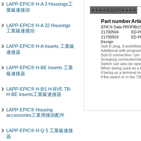
LAPP-EPIC® H-A 3 Housings工
業級連接頭
★★★★商品說明★★★★
Part number
Arti
LAPP-EPIC® H-A 32 Housings
EPIC® Data PROFIBUS
工業級連接頭
21700504
ED-P
21700503
ED-P
Design
LAPP-EPIC® H-A Inserts 工業級
Sub-D plug, 9-pole
Meta
Additional with program
連接器
Sub-D connection / pi
Screwing connection
Sw
Switch can also be oper
LAPP-EPIC® H-BE Inserts 工業
When being used as a th
if being as a terminal r
級連接器
If the switch in in the 
LAPP-EPIC® H-BS H-BVE TB-
H-BE Inserts工業級連接器
LAPP-EPIC® Housing
accessories工業用接頭配件
LAPP-EPIC® H-Q 5 工業級連接
器