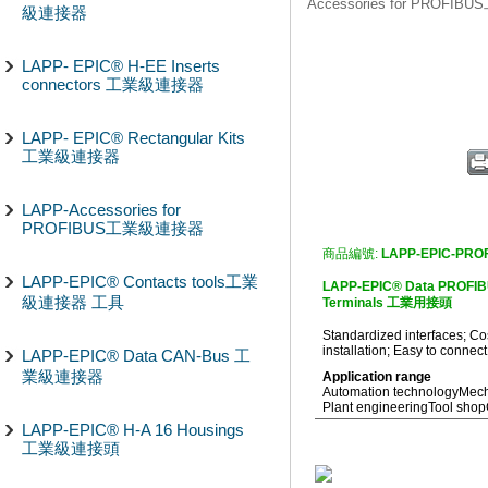
Accessories for PROF
級連接器
LAPP- EPIC® H-EE Inserts
connectors 工業級連接器
LAPP- EPIC® Rectangular Kits
工業級連接器
LAPP-Accessories for
PROFIBUS工業級連接器
商品編號:
LAPP-EPIC-PRO
LAPP-EPIC® Contacts tools工業
LAPP-EPIC® Data PROFIB
級連接器 工具
Terminals 工業用接頭
Standardized interfaces; Co
installation; Easy to connec
LAPP-EPIC® Data CAN-Bus 工
業級連接器
Application range
Automation technology
Mech
Plant engineering
Tool shop
LAPP-EPIC® H-A 16 Housings
工業級連接頭