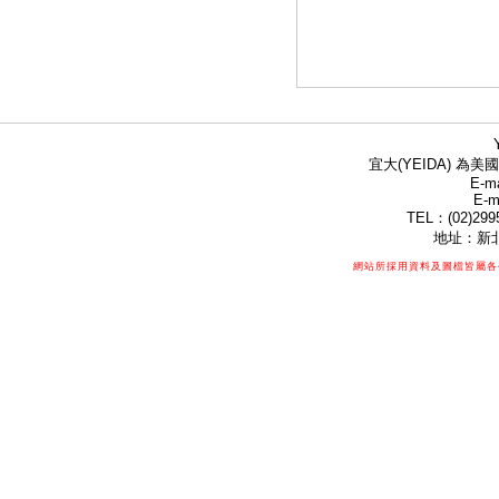
宜大(YEIDA) 為美國
E-ma
E-m
TEL：(02)299
地址：新北
網站所採用資料及圖檔皆屬各