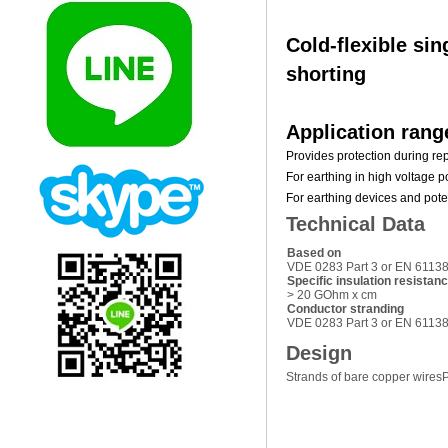
Cold-flexible sin
shorting
Application rang
Provides protection during re
For earthing in high voltage 
For earthing devices and pot
Technical Data
Based on
VDE 0283 Part 3 or EN 6113
Specific insulation resistan
> 20 GOhm x cm
Conductor stranding
VDE 0283 Part 3 or EN 6113
Design
Strands of bare copper wires
P