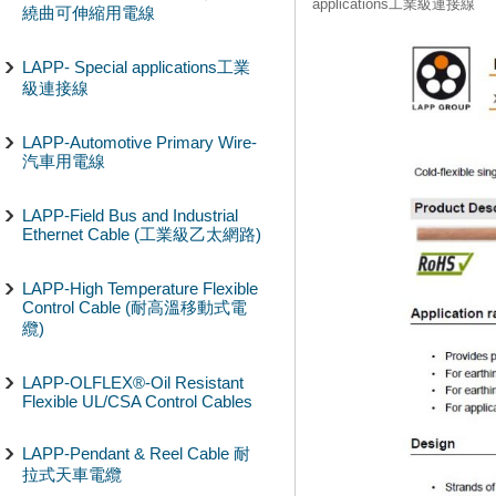
applications工業級連接線
繞曲可伸縮用電線
LAPP- Special applications工業
級連接線
LAPP-Automotive Primary Wire-
汽車用電線
LAPP-Field Bus and Industrial
Ethernet Cable (工業級乙太網路)
LAPP-High Temperature Flexible
Control Cable (耐高溫移動式電
纜)
LAPP-OLFLEX®-Oil Resistant
Flexible UL/CSA Control Cables
LAPP-Pendant & Reel Cable 耐
拉式天車電纜