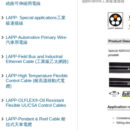
applications工業級連接線
繞曲可伸縮用電線
LAPP- Special applications工業
級連接線
LAPP-Automotive Primary Wire-
汽車用電線
LAPP-Field Bus and Industrial
Ethernet Cable (工業級乙太網路)
LAPP-High Temperature Flexible
Control Cable (耐高溫移動式電
纜)
LAPP-OLFLEX®-Oil Resistant
Flexible UL/CSA Control Cables
LAPP-Pendant & Reel Cable 耐
拉式天車電纜