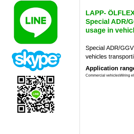
LAPP- ÖLF
Special ADR/G
usage in vehic
Special ADR/GGVS
vehicles transpor
Application rang
Commercial vehicles
Wiring el