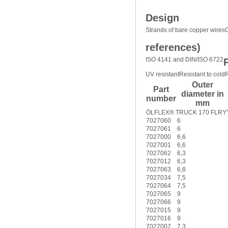
Design
Strands of bare copper wires
C
references)
ISO 4141 and DIN/ISO 6722
UV resistant
Resistant to cold
R
Outer
Part
diameter in
number
mm
ÖLFLEX® TRUCK 170 FLRY
7027060
6
7027061
6
7027000
6,6
7027001
6,6
7027062
6,3
7027012
6,3
7027063
6,8
7027034
7,5
7027064
7,5
7027065
9
7027066
9
7027015
9
7027016
9
7027007
7,3