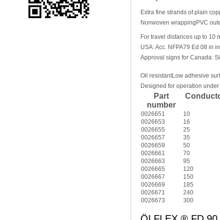
Extra fine strands of plain co
Nonwoven wrapping
PVC oute
For travel distances up to 10 
USA: Acc. NFPA79 Ed 08 in ind
Approval signs for Canada
Oil resistant
Low adhesive sur
Designed for operation under 
Part
Conducto
number
0026651
10
0026653
16
0026655
25
0026657
35
0026659
50
0026661
70
0026663
95
0026665
120
0026667
150
0026669
185
0026671
240
0026673
300
ÖLFLEX ® FD 9