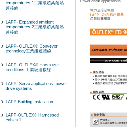
Power chain applications
temperatures-1工業級超柔耐熱
連接線
LAPP- Expanded ambient
temperatures-2工業級超柔耐熱
連接線
LAPP- ÖLFLEX® Conveyor
technology工業級連接線
LAPP- ÖLFLEX® Harsh use
conditions 工業級連接線
LAPP- Servo applications- power
drive systems
LAPP-Building Installation
LAPP-ÖLFLEX® Harnessed
cables 1