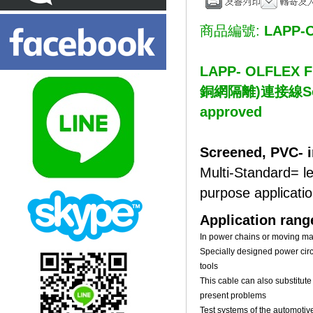
商品編號:
LAPP-O
LAPP- OLFL
銅網隔離)連接線Screen
approved
Screened, PVC- i
Multi-Standard= le
purpose applicati
Application rang
In power chains or moving ma
Specially designed power circ
tools
This cable can also substitut
present problems
Test systems of the automotive