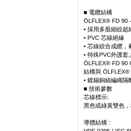
■ 電纜結構
ÖLFLEX® FD 90 
• 採用多股細絞超
• PVC 芯線絕緣
• 芯線絞合成纜，
• 特殊PVC外護套
ÖLFLEX® FD 90 
結構與 ÖLFLEX®
• 鍍錫銅絲編織隔
■ 技術參數
芯線標示:
黑色或綠黃雙色，
導體結構 :
VDE 0295 / IE