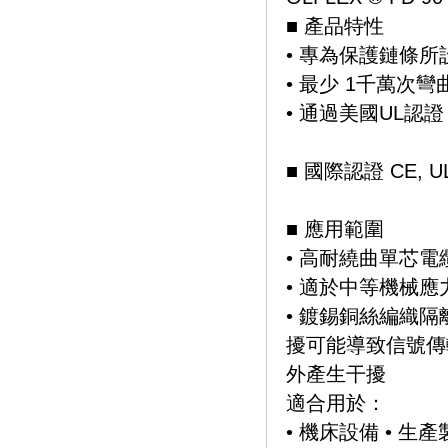
■ 產品特性
• 專為保護鏈條
• 最少 1千萬次
• 通過美國UL認證 (
■ 國際認證 CE, UL
■ 應用範圍
• 高耐繞曲單芯電
• 適於中等機械
• 鍍錫銅絲編織
擾可能導致信號傳
外產生干擾
適合用於：
• 機床設備 • 生